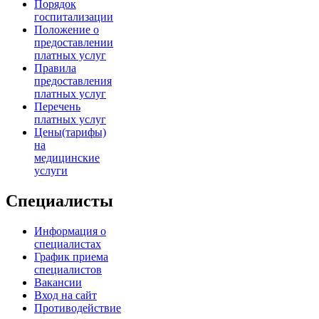
Порядок
госпитализации
Положение о
предоставлении
платных услуг
Правила
предоставления
платных услуг
Перечень
платных услуг
Цены(тарифы)
на
медицинские
услуги
Специалисты
Информация о
специалистах
График приема
специалистов
Вакансии
Вход на сайт
Противодействие