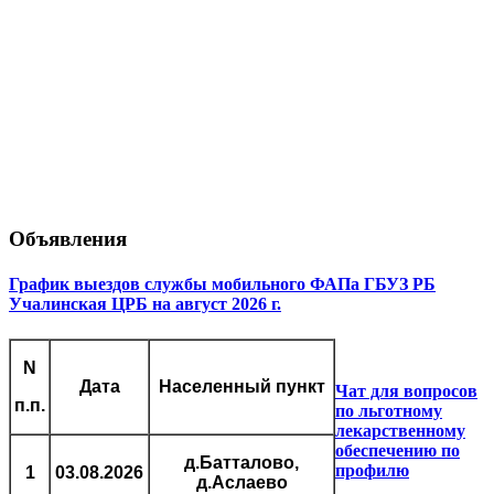
Объявления
График выездов службы мобильного ФАПа ГБУЗ РБ
Учалинская ЦРБ на август 2026 г.
N
Дата
Населенный пункт
Чат для вопросов
п.п.
по льготному
лекарственному
обеспечению по
д.Батталово,
профилю
1
03.08.2026
д.Аслаево