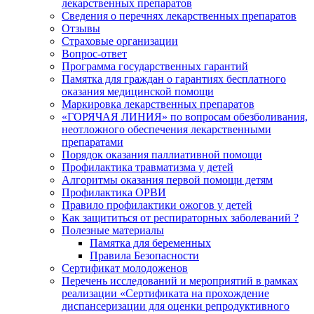
лекарственных препаратов
Сведения о перечнях лекарственных препаратов
Отзывы
Страховые организации
Вопрос-ответ
Программа государственных гарантий
Памятка для граждан о гарантиях бесплатного
оказания медицинской помощи
Маркировка лекарственных препаратов
«ГОРЯЧАЯ ЛИНИЯ» по вопросам обезболивания,
неотложного обеспечения лекарственными
препаратами
Порядок оказания паллиативной помощи
Профилактика травматизма у детей
Алгоритмы оказания первой помощи детям
Профилактика ОРВИ
Правило профилактики ожогов у детей
Как защититься от респираторных заболеваний ?
Полезные материалы
Памятка для беременных
Правила Безопасности
Сертификат молодоженов
Перечень исследований и мероприятий в рамках
реализации «Сертификата на прохождение
диспансеризации для оценки репродуктивного