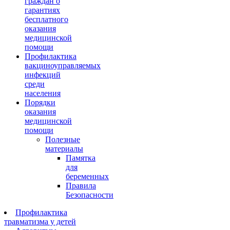
граждан о
гарантиях
бесплатного
оказания
медицинской
помощи
Профилактика
вакциноуправляемых
инфекций
среди
населения
Порядки
оказания
медицинской
помощи
Полезные
материалы
Памятка
для
беременных
Правила
Безопасности
Профилактика
травматизма у детей