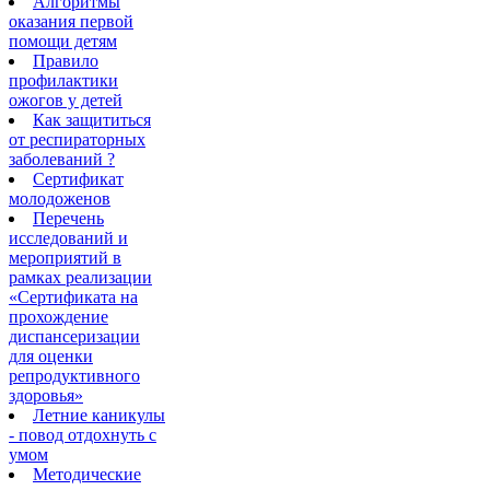
Алгоритмы
оказания первой
помощи детям
Правило
профилактики
ожогов у детей
Как защититься
от респираторных
заболеваний ?
Сертификат
молодоженов
Перечень
исследований и
мероприятий в
рамках реализации
«Сертификата на
прохождение
диспансеризации
для оценки
репродуктивного
здоровья»
Летние каникулы
- повод отдохнуть с
умом
Методические