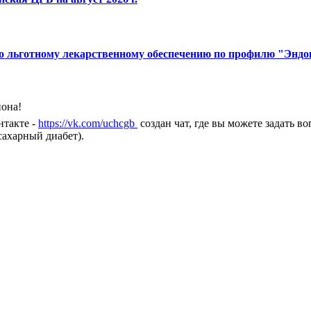
по льготному лекарственному обеспечению по профилю "Эндо
йона!
нтакте -
https://vk.com/uchcgb
создан чат, где вы можете задать 
ахарный диабет).