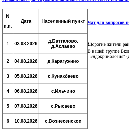
N
Дата
Населенный пункт
Чат для вопросов 
п.п.
д.Батталово,
1
03.08.2026
❗Дорогие жители ра
д.Аслаево
В нашей группе Вко
"Эндокринология" (с
2
04.08.2026
д.Карагужино
3
05.08.2026
с.Кунакбаево
4
06.08.2026
с.Ильчино
5
07.08.2026
с.Рысаево
6
10.08.2026
с.Вознесенское