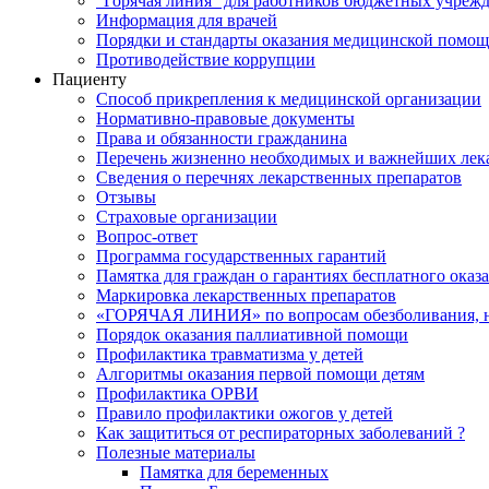
"Горячая линия" для работников бюджетных учрежд
Информация для врачей
Порядки и стандарты оказания медицинской помо
Противодействие коррупции
Пациенту
Способ прикрепления к медицинской организации
Нормативно-правовые документы
Права и обязанности гражданина
Перечень жизненно необходимых и важнейших лек
Сведения о перечнях лекарственных препаратов
Отзывы
Страховые организации
Вопрос-ответ
Программа государственных гарантий
Памятка для граждан о гарантиях бесплатного ока
Маркировка лекарственных препаратов
«ГОРЯЧАЯ ЛИНИЯ» по вопросам обезболивания, н
Порядок оказания паллиативной помощи
Профилактика травматизма у детей
Алгоритмы оказания первой помощи детям
Профилактика ОРВИ
Правило профилактики ожогов у детей
Как защититься от респираторных заболеваний ?
Полезные материалы
Памятка для беременных