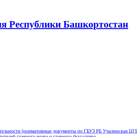
ия Республики Башкортостан
ятельности (нормативные документы по ГБУЗ РБ Учалинская ЦГ
ителей главного врача и главного бухгалтера