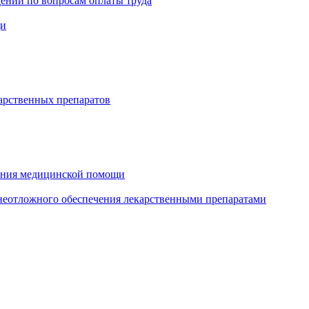
ений по вопросам оплаты труда
щи
арственных препаратов
зания медицинской помощи
еотложного обеспечения лекарственными препаратами