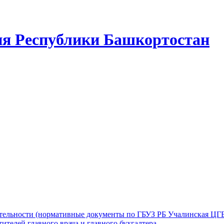
ия Республики Башкортостан
ятельности (нормативные документы по ГБУЗ РБ Учалинская ЦГ
ителей главного врача и главного бухгалтера