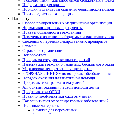
"Горячая линия" для работников бюджетных учрежд
Информация для врачей
Порядки и стандарты оказания медицинской помо
Противодействие коррупции
Пациенту
Способ прикрепления к медицинской организации
Нормативно-правовые документы
Права и обязанности гражданина
Перечень жизненно необходимых и важнейших лек
Сведения о перечнях лекарственных препаратов
Отзывы
Страховые организации
Вопрос-ответ
Программа государственных гарантий
Памятка для граждан о гарантиях бесплатного ока
Маркировка лекарственных препаратов
«ГОРЯЧАЯ ЛИНИЯ» по вопросам обезболивания, н
Порядок оказания паллиативной помощи
Профилактика травматизма у детей
Алгоритмы оказания первой помощи детям
Профилактика ОРВИ
Правило профилактики ожогов у детей
Как защититься от респираторных заболеваний ?
Полезные материалы
Памятка для беременных