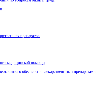
ений по вопросам оплаты труда
щи
арственных препаратов
зания медицинской помощи
еотложного обеспечения лекарственными препаратами