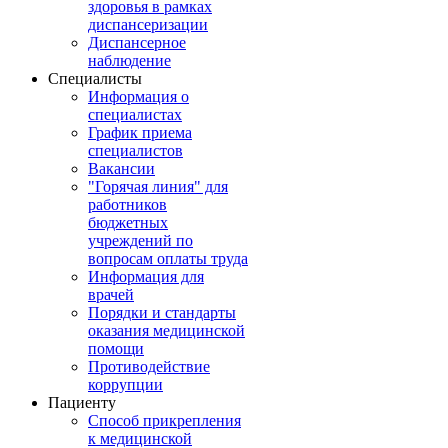
здоровья в рамках
диспансеризации
Диспансерное
наблюдение
Специалисты
Информация о
специалистах
График приема
специалистов
Вакансии
"Горячая линия" для
работников
бюджетных
учреждений по
вопросам оплаты труда
Информация для
врачей
Порядки и стандарты
оказания медицинской
помощи
Противодействие
коррупции
Пациенту
Способ прикрепления
к медицинской