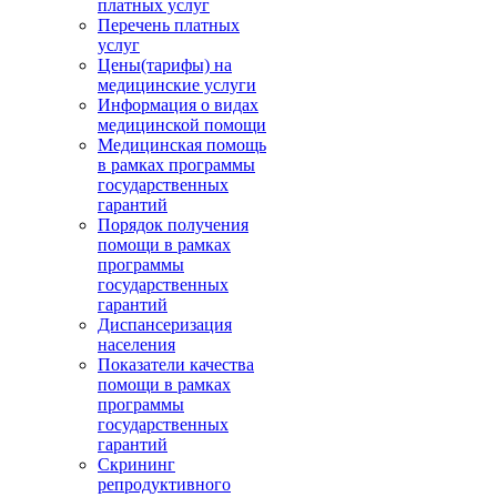
платных услуг
Перечень платных
услуг
Цены(тарифы) на
медицинские услуги
Информация о видах
медицинской помощи
Медицинская помощь
в рамках программы
государственных
гарантий
Порядок получения
помощи в рамках
программы
государственных
гарантий
Диспансеризация
населения
Показатели качества
помощи в рамках
программы
государственных
гарантий
Скрининг
репродуктивного