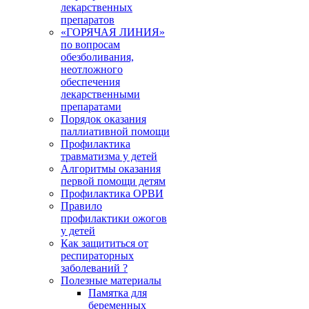
лекарственных
препаратов
«ГОРЯЧАЯ ЛИНИЯ»
по вопросам
обезболивания,
неотложного
обеспечения
лекарственными
препаратами
Порядок оказания
паллиативной помощи
Профилактика
травматизма у детей
Алгоритмы оказания
первой помощи детям
Профилактика ОРВИ
Правило
профилактики ожогов
у детей
Как защититься от
респираторных
заболеваний ?
Полезные материалы
Памятка для
беременных