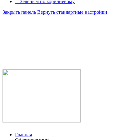
—
Зеленым по коричневому
Закрыть панель
Вернуть стандартные настройки
Министе
Республ
Государс
здравоох
Учалинск
городска
Главная