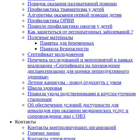
Порядок оказания паллиативной помощи
Профилактика травматизма у детей
Алгоритмы оказания первой помощи детям
Профилактика ОРВИ
Правило профилактики ожогов у детей
Как защититься от респираторных заболеваний ?
Полезные материалы
Памятка для беременных
Правила Безопасности
Сертификат молодоженов
Перечень исследований и мероприятий в рамках
реализации «Сертификата на прохождение
диспансеризации для оценки репродуктивного
здоровья»
Летние каникулы - повод отдохнуть с умом
Школа здоровья
Правила ухода родственниками в круглосуточном
стационаре
Об обеспечении условий доступности для
инвалидов при оказании медицинских услуг и
сопровождении лиц с ОВЗ
Контакты
Контакты контролирующих организаций
Горячие линии
Контакты учреждения