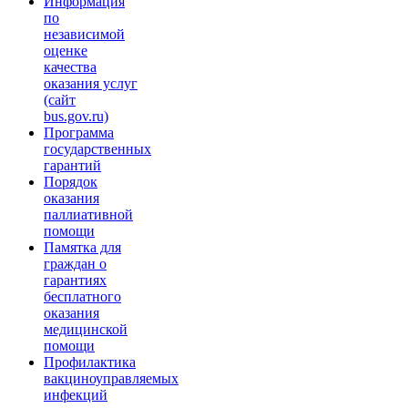
Информация
по
независимой
оценке
качества
оказания услуг
(сайт
bus.gov.ru)
Программа
государственных
гарантий
Порядок
оказания
паллиативной
помощи
Памятка для
граждан о
гарантиях
бесплатного
оказания
медицинской
помощи
Профилактика
вакциноуправляемых
инфекций