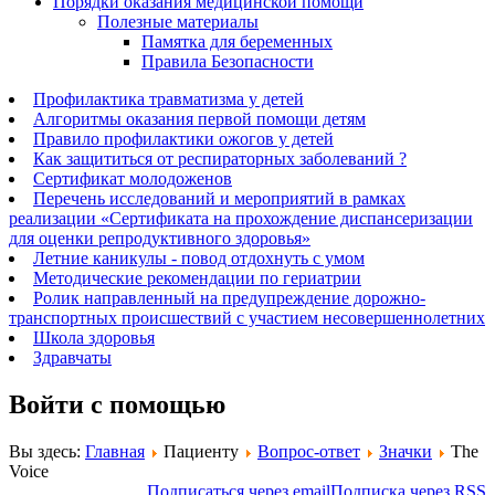
Порядки оказания медицинской помощи
Полезные материалы
Памятка для беременных
Правила Безопасности
Профилактика травматизма у детей
Алгоритмы оказания первой помощи детям
Правило профилактики ожогов у детей
Как защититься от респираторных заболеваний ?
Сертификат молодоженов
Перечень исследований и мероприятий в рамках
реализации «Сертификата на прохождение диспансеризации
для оценки репродуктивного здоровья»
Летние каникулы - повод отдохнуть с умом
Методические рекомендации по гериатрии
Ролик направленный на предупреждение дорожно-
транспортных происшествий с участием несовершеннолетних
Школа здоровья
Здравчаты
Войти с помощью
Вы здесь:
Главная
Пациенту
Вопрос-ответ
Значки
The
Voice
Подписаться через email
Подписка через RSS