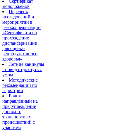
Сертификат
молодоженов
Перечень
исследований и
мероприятий в
рамках реализации
«Сертификата на
прохождение
диспансеризации
для оценки
репродуктивного
здоровья»
Летние каникулы
- повод отдохнуть с
умом
Методические
рекомендации по
гериатрии
Ролик
направленный на
предупреждение
дорожно-
транспортных
происшествий с
участием