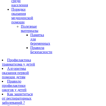
среди
населения
Порядки
оказания
медицинской
помощи
Полезные
материалы
Памятка
для
беременных
Правила
Безопасности
Профилактика
травматизма у детей
Алгоритмы
оказания первой
помощи детям
Правило
профилактики
ожогов у детей
Как защититься
от респираторных
заболеваний ?