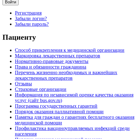
Войти
Регистрация
Забыли логин?
Забыли пароль?
Пациенту
Способ прикрепления к медицинской организации
Маркировка лекарственных препаратов
Нормативно-правовые документы
Права и обязанности гражданина
Перечень жизненно необходимых и важнейших
лекарственных препаратов
Отзывы
Страховые организации
Информация по независимой оценке качества оказания
услуг (сайт bus.gov.ru)
Программа государственных гарантий
Порядок оказания паллиативной помощи
Памятка для граждан о гарантиях бесплатного оказания
медицинской помощи
Профилактика вакциноуправляемых инфекций среди
населения