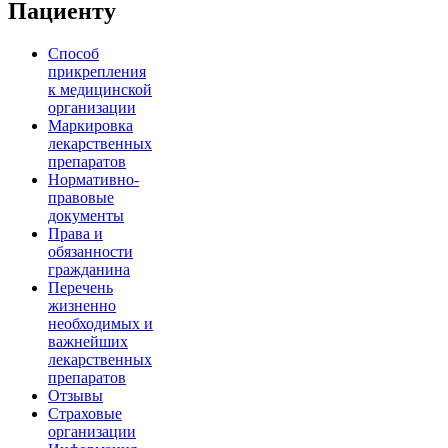
Пациенту
Способ
прикрепления
к медицинской
организации
Маркировка
лекарственных
препаратов
Нормативно-
правовые
документы
Права и
обязанности
гражданина
Перечень
жизненно
необходимых и
важнейших
лекарственных
препаратов
Отзывы
Страховые
организации