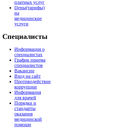
платных услуг
Цены(тарифы)
на
медицинские
услуги
Специалисты
Информация о
специалистах
График приема
специалистов
Вакансии
Вход на сайт
Противодействие
коррупции
Информация
для врачей
Порядки и
стандарты
оказания
медицинской
помощи