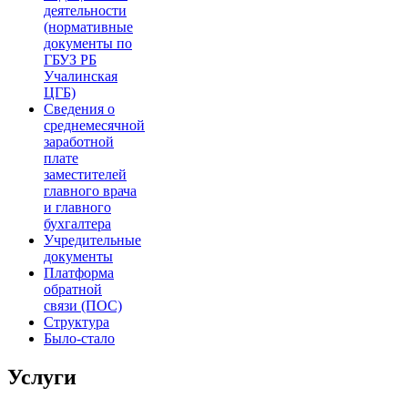
деятельности
(нормативные
документы по
ГБУЗ РБ
Учалинская
ЦГБ)
Сведения о
среднемесячной
заработной
плате
заместителей
главного врача
и главного
бухгалтера
Учредительные
документы
Платформа
обратной
связи (ПОС)
Структура
Было-стало
Услуги