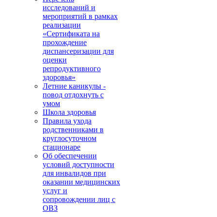
исследований и
мероприятий в рамках
реализации
«Сертификата на
прохождение
диспансеризации для
оценки
репродуктивного
здоровья»
Летние каникулы -
повод отдохнуть с
умом
Школа здоровья
Правила ухода
родственниками в
круглосуточном
стационаре
Об обеспечении
условий доступности
для инвалидов при
оказании медицинских
услуг и
сопровождении лиц с
ОВЗ