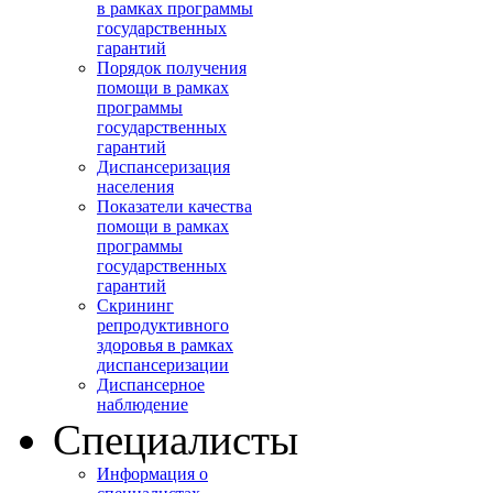
в рамках программы
государственных
гарантий
Порядок получения
помощи в рамках
программы
государственных
гарантий
Диспансеризация
населения
Показатели качества
помощи в рамках
программы
государственных
гарантий
Скрининг
репродуктивного
здоровья в рамках
диспансеризации
Диспансерное
наблюдение
Специалисты
Информация о