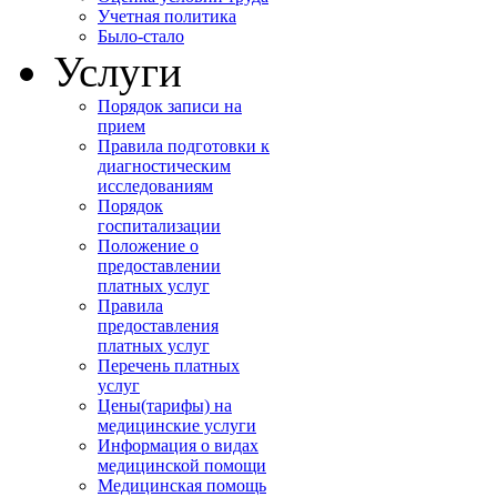
Учетная политика
Было-стало
Услуги
Порядок записи на
прием
Правила подготовки к
диагностическим
исследованиям
Порядок
госпитализации
Положение о
предоставлении
платных услуг
Правила
предоставления
платных услуг
Перечень платных
услуг
Цены(тарифы) на
медицинские услуги
Информация о видах
медицинской помощи
Медицинская помощь