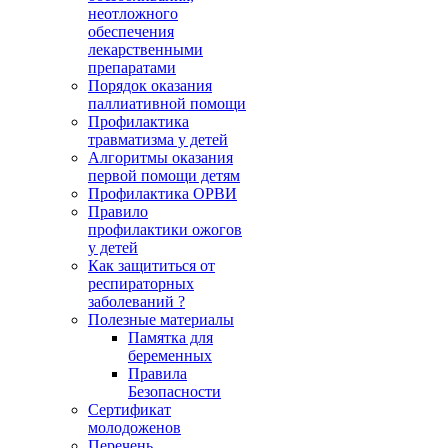
неотложного
обеспечения
лекарственными
препаратами
Порядок оказания
паллиативной помощи
Профилактика
травматизма у детей
Алгоритмы оказания
первой помощи детям
Профилактика ОРВИ
Правило
профилактики ожогов
у детей
Как защититься от
респираторных
заболеваний ?
Полезные материалы
Памятка для
беременных
Правила
Безопасности
Сертификат
молодоженов
Перечень