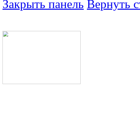
Закрыть панель
Вернуть с
Министерство здра
Республики Башкор
Государственное а
здравоохранения Р