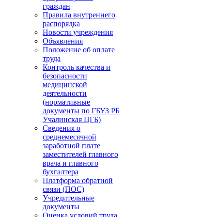
граждан
Правила внутреннего
распорядка
Новости учреждения
Объявления
Положение об оплате
труда
Контроль качества и
безопасности
медицинской
деятельности
(нормативные
документы по ГБУЗ РБ
Учалинская ЦГБ)
Сведения о
среднемесячной
заработной плате
заместителей главного
врача и главного
бухгалтера
Платформа обратной
связи (ПОС)
Учредительные
документы
Оценка условий труда