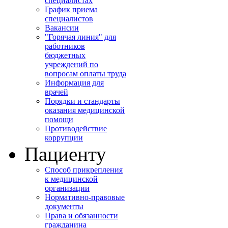
специалистах
График приема
специалистов
Вакансии
"Горячая линия" для
работников
бюджетных
учреждений по
вопросам оплаты труда
Информация для
врачей
Порядки и стандарты
оказания медицинской
помощи
Противодействие
коррупции
Пациенту
Способ прикрепления
к медицинской
организации
Нормативно-правовые
документы
Права и обязанности
гражданина