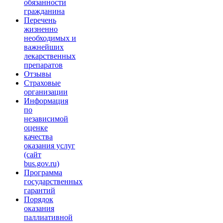
обязанности
гражданина
Перечень
жизненно
необходимых и
важнейших
лекарственных
препаратов
Отзывы
Страховые
организации
Информация
по
независимой
оценке
качества
оказания услуг
(сайт
bus.gov.ru)
Программа
государственных
гарантий
Порядок
оказания
паллиативной