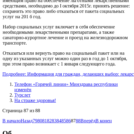
имеющим право на обеспечение льготными лекарственными
средствами, необходимо до I октября 2015г. принять решение:
сохранить это право либо отказаться от пакета социальных
услуг на 201 б год.
Набор социальных услуг включает в себя обеспечение
необходимыми лекарственными препаратами, а также
санаторно-курортное лечение и проезд на железнодорожном
транспорте.
Отказаться или вернуть право на социальный пакет или на
одну из указанных услуг можно один раз в год до 1 октября,
при этом право возникает с 1 января следующего года.
Подробнее: Информация для граждан, делающих выбор: лекарс
Телефон «Горячей линии» Минздрава республики
изменён
Турслет
На страже здоровья!
Страница 87 из 88
В начало
Назад
79
80
81
82
83
84
85
86
87
88
Вперёд
В конец
Об