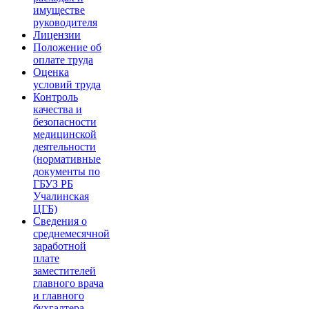
имуществе
руководителя
Лицензии
Положение об
оплате труда
Оценка
условий труда
Контроль
качества и
безопасности
медицинской
деятельности
(нормативные
документы по
ГБУЗ РБ
Учалинская
ЦГБ)
Сведения о
среднемесячной
заработной
плате
заместителей
главного врача
и главного
бухгалтера