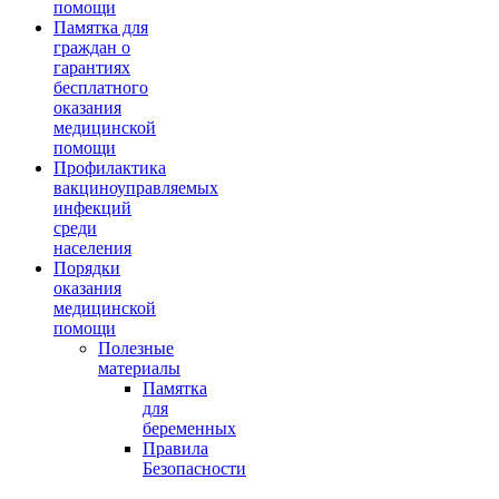
помощи
Памятка для
граждан о
гарантиях
бесплатного
оказания
медицинской
помощи
Профилактика
вакциноуправляемых
инфекций
среди
населения
Порядки
оказания
медицинской
помощи
Полезные
материалы
Памятка
для
беременных
Правила
Безопасности