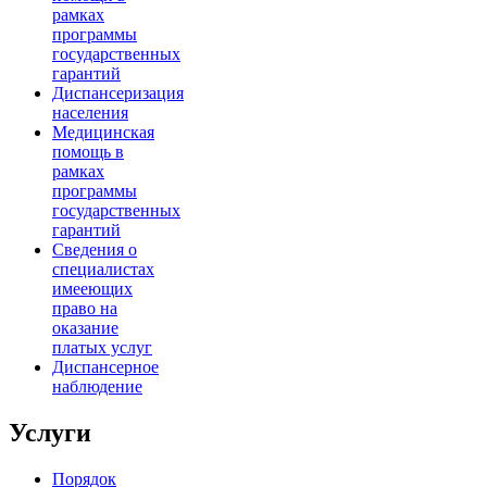
рамках
программы
государственных
гарантий
Диспансеризация
населения
Медицинская
помощь в
рамках
программы
государственных
гарантий
Сведения о
специалистах
имееющих
право на
оказание
платых услуг
Диспансерное
наблюдение
Услуги
Порядок