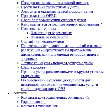
Порядок оказания паллиативной помощи
Профилактика травматизма у детей
Алгоритмы оказания первой помощи детям
Профилактика ОРВИ
Правило профилактики ожогов у детей
Как защититься от респираторных заболеваний ?
Полезные материалы
Памятка для беременных
Правила Безопасности
Сертификат молодоженов
Перечень исследований и мероприятий в рамках
реализации «Сертификата на прохождение
диспансеризации для оценки репродуктивного
здоровья»
Летние каникулы - повод отдохнуть с умом
Школа здоровья
Правила ухода родственниками в круглосуточном
стационаре
Об обеспечении условий доступности для
инвалидов при оказании медицинских услуг и
сопровождении лиц с ОВЗ
Контакты
Контакты контролирующих организаций
Горячие линии
Контакты учреждения