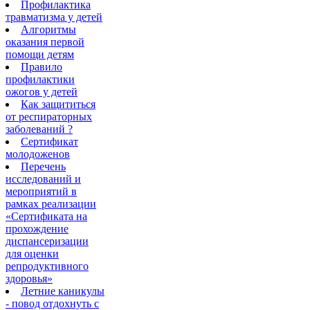
Профилактика
травматизма у детей
Алгоритмы
оказания первой
помощи детям
Правило
профилактики
ожогов у детей
Как защититься
от респираторных
заболеваний ?
Сертификат
молодоженов
Перечень
исследований и
мероприятий в
рамках реализации
«Сертификата на
прохождение
диспансеризации
для оценки
репродуктивного
здоровья»
Летние каникулы
- повод отдохнуть с