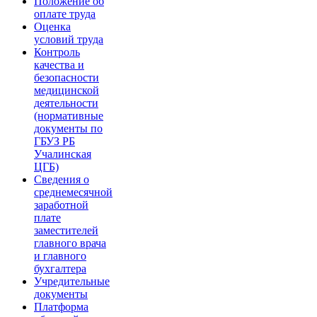
Положение об
оплате труда
Оценка
условий труда
Контроль
качества и
безопасности
медицинской
деятельности
(нормативные
документы по
ГБУЗ РБ
Учалинская
ЦГБ)
Сведения о
среднемесячной
заработной
плате
заместителей
главного врача
и главного
бухгалтера
Учредительные
документы
Платформа