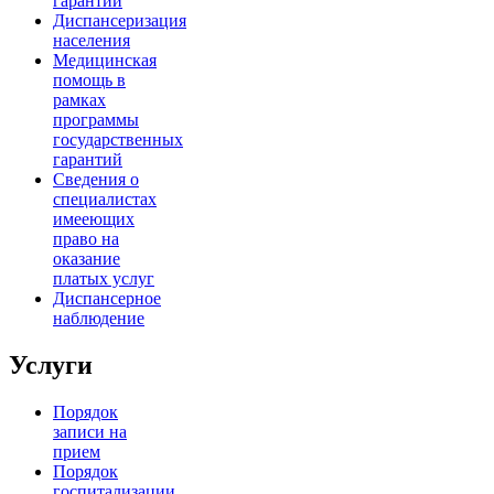
гарантий
Диспансеризация
населения
Медицинская
помощь в
рамках
программы
государственных
гарантий
Сведения о
специалистах
имееющих
право на
оказание
платых услуг
Диспансерное
наблюдение
Услуги
Порядок
записи на
прием
Порядок
госпитализации