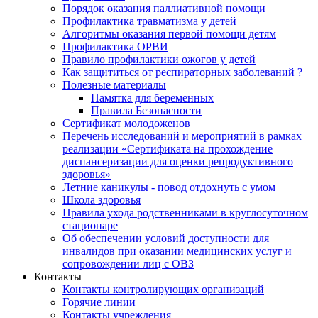
Порядок оказания паллиативной помощи
Профилактика травматизма у детей
Алгоритмы оказания первой помощи детям
Профилактика ОРВИ
Правило профилактики ожогов у детей
Как защититься от респираторных заболеваний ?
Полезные материалы
Памятка для беременных
Правила Безопасности
Сертификат молодоженов
Перечень исследований и мероприятий в рамках
реализации «Сертификата на прохождение
диспансеризации для оценки репродуктивного
здоровья»
Летние каникулы - повод отдохнуть с умом
Школа здоровья
Правила ухода родственниками в круглосуточном
стационаре
Об обеспечении условий доступности для
инвалидов при оказании медицинских услуг и
сопровождении лиц с ОВЗ
Контакты
Контакты контролирующих организаций
Горячие линии
Контакты учреждения