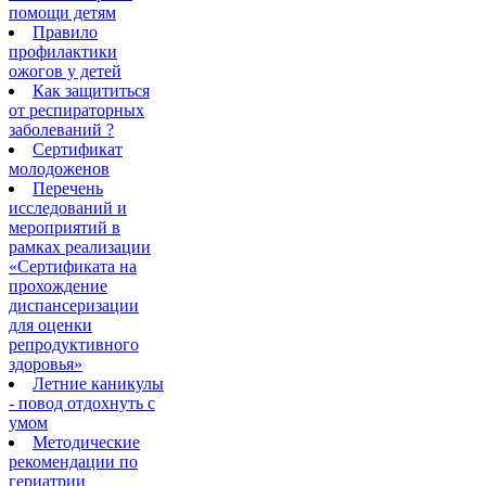
помощи детям
Правило
профилактики
ожогов у детей
Как защититься
от респираторных
заболеваний ?
Сертификат
молодоженов
Перечень
исследований и
мероприятий в
рамках реализации
«Сертификата на
прохождение
диспансеризации
для оценки
репродуктивного
здоровья»
Летние каникулы
- повод отдохнуть с
умом
Методические
рекомендации по
гериатрии