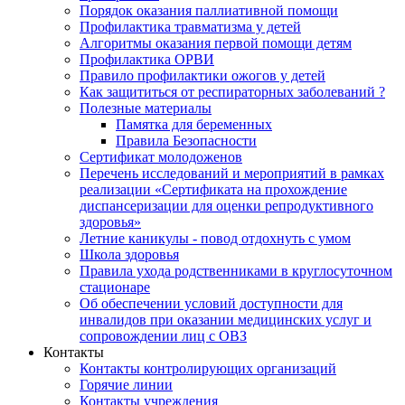
Порядок оказания паллиативной помощи
Профилактика травматизма у детей
Алгоритмы оказания первой помощи детям
Профилактика ОРВИ
Правило профилактики ожогов у детей
Как защититься от респираторных заболеваний ?
Полезные материалы
Памятка для беременных
Правила Безопасности
Сертификат молодоженов
Перечень исследований и мероприятий в рамках
реализации «Сертификата на прохождение
диспансеризации для оценки репродуктивного
здоровья»
Летние каникулы - повод отдохнуть с умом
Школа здоровья
Правила ухода родственниками в круглосуточном
стационаре
Об обеспечении условий доступности для
инвалидов при оказании медицинских услуг и
сопровождении лиц с ОВЗ
Контакты
Контакты контролирующих организаций
Горячие линии
Контакты учреждения