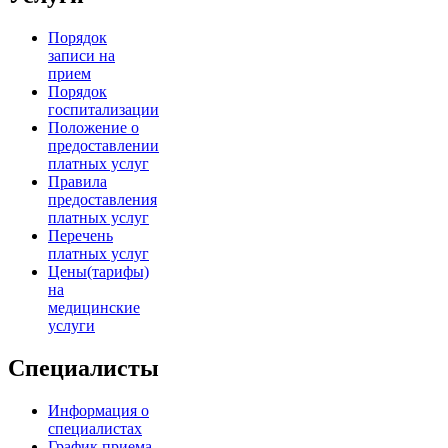
Порядок
записи на
прием
Порядок
госпитализации
Положение о
предоставлении
платных услуг
Правила
предоставления
платных услуг
Перечень
платных услуг
Цены(тарифы)
на
медицинские
услуги
Специалисты
Информация о
специалистах
График приема