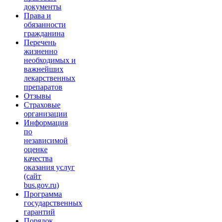
документы
Права и
обязанности
гражданина
Перечень
жизненно
необходимых и
важнейших
лекарственных
препаратов
Отзывы
Страховые
организации
Информация
по
независимой
оценке
качества
оказания услуг
(сайт
bus.gov.ru)
Программа
государственных
гарантий
Порядок