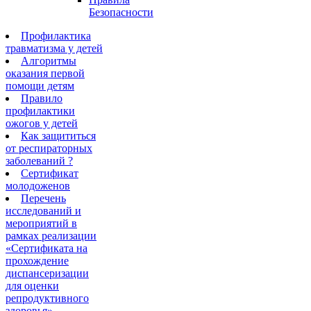
Безопасности
Профилактика
травматизма у детей
Алгоритмы
оказания первой
помощи детям
Правило
профилактики
ожогов у детей
Как защититься
от респираторных
заболеваний ?
Сертификат
молодоженов
Перечень
исследований и
мероприятий в
рамках реализации
«Сертификата на
прохождение
диспансеризации
для оценки
репродуктивного
здоровья»