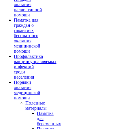
оказания
паллиативной
помощи
Памятка для
граждан о
гарантиях
бесплатного
оказания
медицинской
помощи
Профилактика
вакциноуправляемых
инфекций
среди
населения
Порядки
оказания
медицинской
помощи
Полезные
материалы
Памятка
для
беременных
Правила