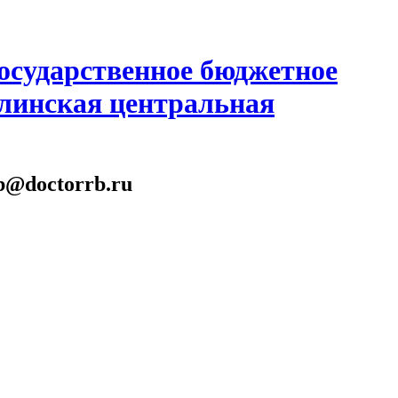
осударственное бюджетное
линская центральная
gb@doctorrb.ru