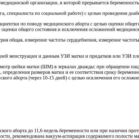
 медицинской организации, в которой прерывается беременность
а, специалиста по социальной работе) с целью проведения доаб
циентки по поводу медицинского аборта с целью оценки общег
лью оценки общего состояния и исключения осложнений медицинск
рия общая, измерение частоты сердцебиения, измерение частоты
едней менструации и данным УЗИ матки и придатков или УЗИ пло
смотр шейки матки (ШМ) в зеркалах дважды: при обращении пац
определения размеров матки и ее соответствия сроку беременно
ского аборта (через 10-15 дней) с целью исключения его осложн
ого аборта до 11,6 недель беременности или при наличии про
ости, рекомендована вакуум-аспирация содержимого полости ма