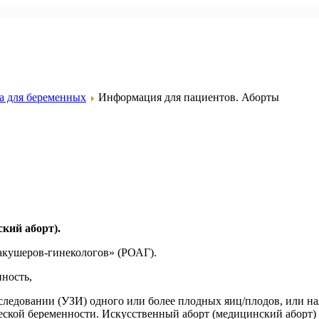
а для беременных
Информация для пациентов. Аборты
кий аборт).
акушеров-гинекологов» (РОАГ).
нность,
следовании (УЗИ) одного или более плодных яиц/плодов, или н
еской беременности. Искусственный аборт (медицинский аборт) 