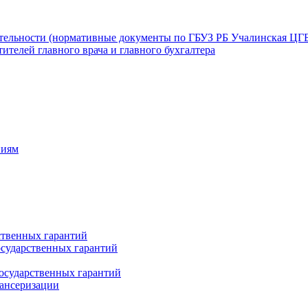
ятельности (нормативные документы по ГБУЗ РБ Учалинская ЦГ
ителей главного врача и главного бухгалтера
ниям
ственных гарантий
сударственных гарантий
осударственных гарантий
пансеризации