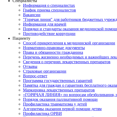
Специалисты
Информация о специалистах
График приема специалистов
Вакансии
"Горячая линия" для работников бюджетных учрежд
Информация для врачей
Порядки и стандарты оказания медицинской помо
Противодействие коррупции
Пациенту
Способ прикрепления к медицинской организации
Нормативно-правовые документы
Права и обязанности гражданина
Перечень жизненно необходимых и важнейших лек
Сведения о перечнях лекарственных препаратов
Отзывы
Страховые организации
Вопрос-ответ
Программа государственных гарантий
Памятка для граждан о гарантиях бесплатного ока
Маркировка лекарственных препаратов
«ГОРЯЧАЯ ЛИНИЯ» по вопросам обезболивания, н
Порядок оказания паллиативной помощи
Профилактика травматизма у детей
Алгоритмы оказания первой помощи детям
Профилактика ОРВИ