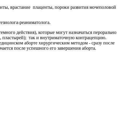
енты, врастание плаценты, пороки развития мочеполовой
езиолога-реаниматолога.
ного действия), которые могут назначаться перорально
, пластырей); так и внутриматочную контрацепцию.
едицинском аборте хирургическим методом - сразу после
ается после успешного его завершения аборта.