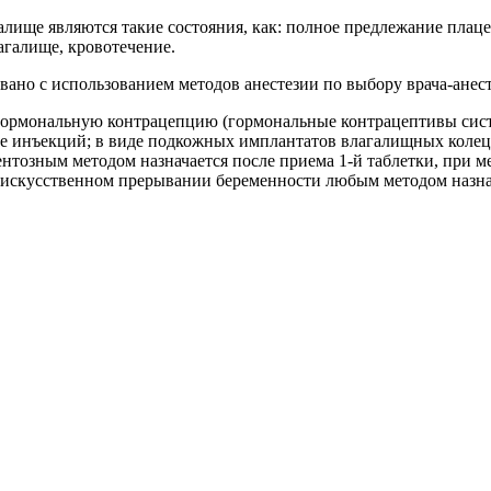
лище являются такие состояния, как: полное предлежание плац
агалище, кровотечение.
ано с использованием методов анестезии по выбору врача-анест
ормональную контрацепцию (гормональные контрацептивы систем
де инъекций; в виде подкожных имплантатов влагалищных колец
тозным методом назначается после приема 1-й таблетки, при м
искусственном прерывании беременности любым методом назнач