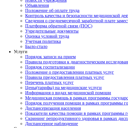
Новости учреждения
Объявления
Положение об оплате труда
Контроль качества и безопасности медицинской де
Сведения о среднемесячной заработной плате замест
Платформа обратной связи (ПОС)
Учредительные документы
Оценка условий труда
Учетная политика
Было-стало
Услуги
Порядок записи на прием
Правила подготовки к диагностическим исследова
Порядок госпитализации
Положение о предоставлении платных услуг
Правила предоставления платных услуг
Перечень платных услуг
Цены(тарифы) на медицинские услуги
Информация о видах медицинской помощи
Медицинская помощь в рамках программы государ
Порядок получения помощи в рамках программы го
Диспансеризация населения
Показатели качества помощи в рамках программы г
Скрининг репродуктивного здоровья в рамках дис
Диспансерное наблюдение