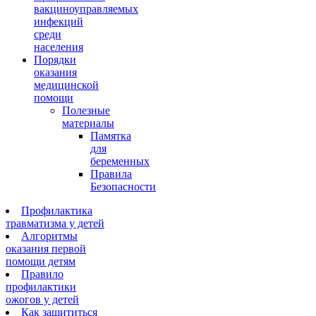
вакциноуправляемых
инфекций
среди
населения
Порядки
оказания
медицинской
помощи
Полезные
материалы
Памятка
для
беременных
Правила
Безопасности
Профилактика
травматизма у детей
Алгоритмы
оказания первой
помощи детям
Правило
профилактики
ожогов у детей
Как защититься