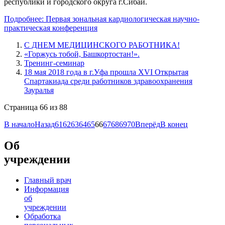
республики и городского округа г.Сибай.
Подробнее: Первая зональная кардиологическая научно-
практическая конференция
С ДНЕМ МЕДИЦИНСКОГО РАБОТНИКА!
«Горжусь тобой, Башкортостан!».
Тренинг-семинар
18 мая 2018 года в г.Уфа прошла XVI Открытая
Спартакиада среди работников здравоохранения
Зауралья
Страница 66 из 88
В начало
Назад
61
62
63
64
65
66
67
68
69
70
Вперёд
В конец
Об
учреждении
Главный врач
Информация
об
учреждении
Обработка