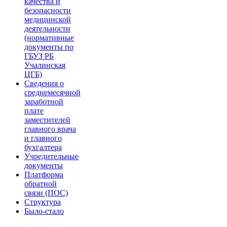
качества и
безопасности
медицинской
деятельности
(нормативные
документы по
ГБУЗ РБ
Учалинская
ЦГБ)
Сведения о
среднемесячной
заработной
плате
заместителей
главного врача
и главного
бухгалтера
Учредительные
документы
Платформа
обратной
связи (ПОС)
Структура
Было-стало