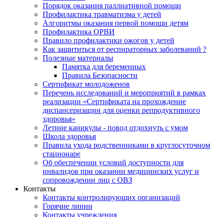
Порядок оказания паллиативной помощи
Профилактика травматизма у детей
Алгоритмы оказания первой помощи детям
Профилактика ОРВИ
Правило профилактики ожогов у детей
Как защититься от респираторных заболеваний ?
Полезные материалы
Памятка для беременных
Правила Безопасности
Сертификат молодоженов
Перечень исследований и мероприятий в рамках
реализации «Сертификата на прохождение
диспансеризации для оценки репродуктивного
здоровья»
Летние каникулы - повод отдохнуть с умом
Школа здоровья
Правила ухода родственниками в круглосуточном
стационаре
Об обеспечении условий доступности для
инвалидов при оказании медицинских услуг и
сопровождении лиц с ОВЗ
Контакты
Контакты контролирующих организаций
Горячие линии
Контакты учреждения