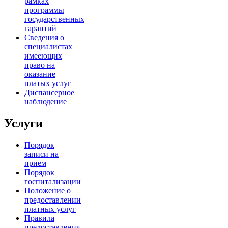
рамках
программы
государственных
гарантий
Сведения о
специалистах
имееющих
право на
оказание
платых услуг
Диспансерное
наблюдение
Услуги
Порядок
записи на
прием
Порядок
госпитализации
Положение о
предоставлении
платных услуг
Правила
предоставления