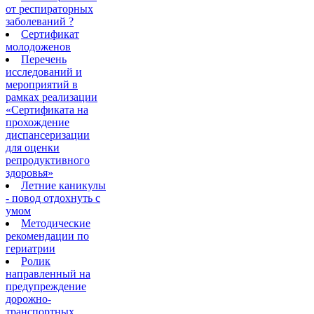
от респираторных
заболеваний ?
Сертификат
молодоженов
Перечень
исследований и
мероприятий в
рамках реализации
«Сертификата на
прохождение
диспансеризации
для оценки
репродуктивного
здоровья»
Летние каникулы
- повод отдохнуть с
умом
Методические
рекомендации по
гериатрии
Ролик
направленный на
предупреждение
дорожно-
транспортных