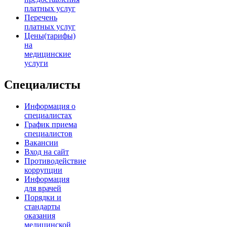
платных услуг
Перечень
платных услуг
Цены(тарифы)
на
медицинские
услуги
Специалисты
Информация о
специалистах
График приема
специалистов
Вакансии
Вход на сайт
Противодействие
коррупции
Информация
для врачей
Порядки и
стандарты
оказания
медицинской