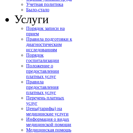
Учетная политика
Было-стало
Услуги
Порядок записи на
прием
Правила подготовки к
диагностическим
исследованиям
Порядок
госпитализации
Положение о
предоставлении
платных услуг
Правила
предоставления
платных услуг
Перечень платных
услуг
Цены(тарифы) на
медицинские услуги
Информация о видах
медицинской помощи
Медицинская помощь