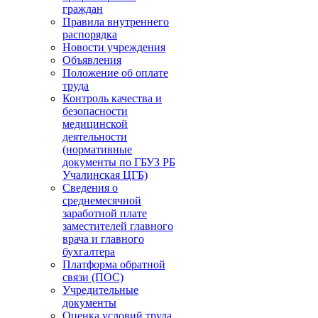
граждан
Правила внутреннего
распорядка
Новости учреждения
Объявления
Положение об оплате
труда
Контроль качества и
безопасности
медицинской
деятельности
(нормативные
документы по ГБУЗ РБ
Учалинская ЦГБ)
Сведения о
среднемесячной
заработной плате
заместителей главного
врача и главного
бухгалтера
Платформа обратной
связи (ПОС)
Учредительные
документы
Оценка условий труда