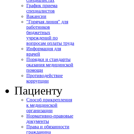
специалистах
График приема
специалистов
Вакансии
"Горячая линия" для
работников
бюджетных
учреждений по
вопросам оплаты труда
Информация для
врачей
Порядки и стандарты
оказания медицинской
помощи
Противодействие
коррупции
Пациенту
Способ прикрепления
к медицинской
организации
Нормативно-правовые
документы
Права и обязанности
гражданина