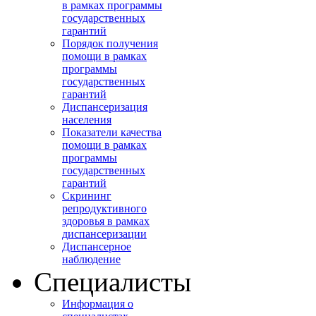
в рамках программы
государственных
гарантий
Порядок получения
помощи в рамках
программы
государственных
гарантий
Диспансеризация
населения
Показатели качества
помощи в рамках
программы
государственных
гарантий
Скрининг
репродуктивного
здоровья в рамках
диспансеризации
Диспансерное
наблюдение
Специалисты
Информация о