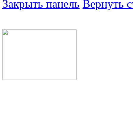
Закрыть панель
Вернуть с
Министерство здра
Республики Башкор
Государственное а
здравоохранения Р