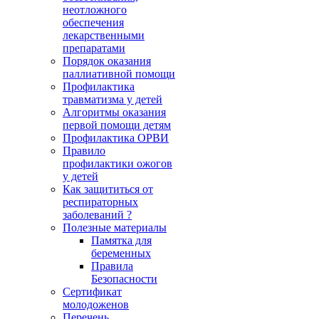
неотложного
обеспечения
лекарственными
препаратами
Порядок оказания
паллиативной помощи
Профилактика
травматизма у детей
Алгоритмы оказания
первой помощи детям
Профилактика ОРВИ
Правило
профилактики ожогов
у детей
Как защититься от
респираторных
заболеваний ?
Полезные материалы
Памятка для
беременных
Правила
Безопасности
Сертификат
молодоженов
Перечень