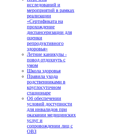
исследований и
мероприятий в рамках
реализации
«Сертификата на
прохождение
диспансеризации для
оценки
репродуктивного
здоровья»
Летние каникулы -
повод отдохнуть с
умом
Школа здоровья
Правила ухода
родственниками в
круглосуточном
стационаре
Об обеспечении
условий доступности
для инвалидов при
оказании медицинских
услуг и
сопровождении лиц с
ОВЗ