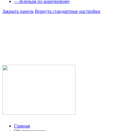
—
Зеленым по коричневому
Закрыть панель
Вернуть стандартные настройки
Министе
Республ
Государс
здравоох
Учалинск
городска
Главная