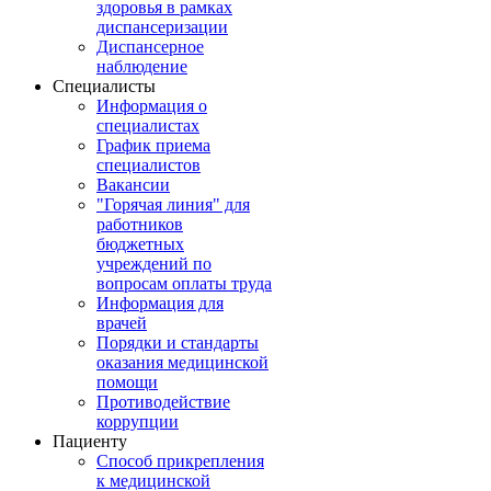
здоровья в рамках
диспансеризации
Диспансерное
наблюдение
Специалисты
Информация о
специалистах
График приема
специалистов
Вакансии
"Горячая линия" для
работников
бюджетных
учреждений по
вопросам оплаты труда
Информация для
врачей
Порядки и стандарты
оказания медицинской
помощи
Противодействие
коррупции
Пациенту
Способ прикрепления
к медицинской