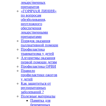
лекарственных
препаратов
«ГОРЯЧАЯ ЛИНИЯ»
по вопросам
обезболивания,
неотложного
обеспечения
лекарственными
препаратами
Порядок оказания
паллиативной помощи
Профилактика
травматизма у детей
Алгоритмы оказания
первой помощи детям
Профилактика ОРВИ
Правило
профилактики ожогов
у детей
Как защититься от
респираторных
заболеваний ?
Полезные материалы
Памятка для
беременных