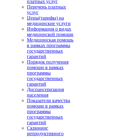
платных услуг
Перечень платных
услуг
Цены(тарифы) на
медицинские услуги
Информация о видах
медицинской помощи
Медицинская помощь
в рамках программы
государственных
гарантий
Порядок получения
помощи в рамках
программы
государственных
гарантий
Диспансеризация
населения
Показатели качества
помощи в рамках
программы
государственных
гарантий
Скрининг
репродуктивного