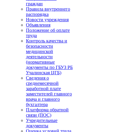
граждан
Правила внутреннего
распорядка
Новости учреждения
Объявления
Положение об оплате
труда
Контроль качества и
безопасности
медицинской
деятельности
(нормативные
документы по ГБУЗ РБ
Учалинская ЦГБ)
Сведения о
среднемесячной
заработной плате
заместителей главного
врача и главного
бухгалтера
Платформа обратной
связи (ПОС)
Учредительные
документы
Оценка условий труда