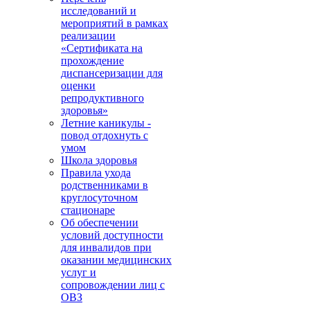
исследований и
мероприятий в рамках
реализации
«Сертификата на
прохождение
диспансеризации для
оценки
репродуктивного
здоровья»
Летние каникулы -
повод отдохнуть с
умом
Школа здоровья
Правила ухода
родственниками в
круглосуточном
стационаре
Об обеспечении
условий доступности
для инвалидов при
оказании медицинских
услуг и
сопровождении лиц с
ОВЗ