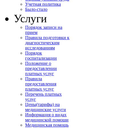
Учетная политика
Было-стало
Услуги
Порядок записи на
прием
Правила подготовки к
диагностическим
исследованиям
Порядок
госпитализации
Положение о
предоставлении
платных услуг
Правила
предоставления
платных услуг
Перечень платных
услуг
Цены(тарифы) на
медицинские услуги
Информация о видах
медицинской помощи
Медицинская помощь