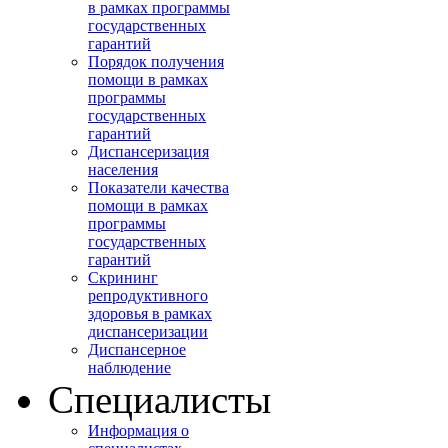
в рамках программы
государственных
гарантий
Порядок получения
помощи в рамках
программы
государственных
гарантий
Диспансеризация
населения
Показатели качества
помощи в рамках
программы
государственных
гарантий
Скрининг
репродуктивного
здоровья в рамках
диспансеризации
Диспансерное
наблюдение
Специалисты
Информация о