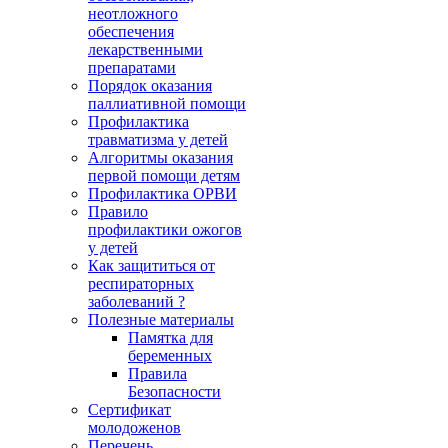
неотложного
обеспечения
лекарственными
препаратами
Порядок оказания
паллиативной помощи
Профилактика
травматизма у детей
Алгоритмы оказания
первой помощи детям
Профилактика ОРВИ
Правило
профилактики ожогов
у детей
Как защититься от
респираторных
заболеваний ?
Полезные материалы
Памятка для
беременных
Правила
Безопасности
Сертификат
молодоженов
Перечень