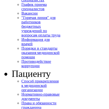
специалистах
График приема
специалистов
Вакансии
"Горячая линия" для
работников
бюджетных
учреждений по
вопросам оплаты труда
Информация для
врачей
Порядки и стандарты
оказания медицинской
помощи
Противодействие
коррупции
Пациенту
Способ прикрепления
к медицинской
организации
Нормативно-правовые
документы
Права и обязанности
гражданина