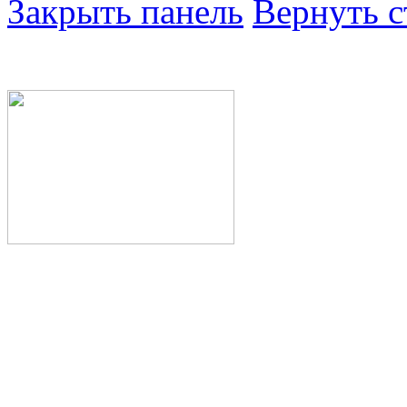
Закрыть панель
Вернуть с
Министерство здра
Республики Башкор
Государственное а
здравоохранения Р