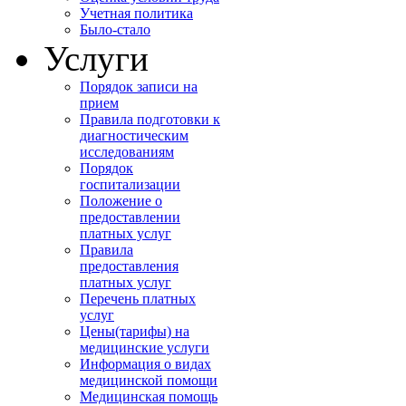
Учетная политика
Было-стало
Услуги
Порядок записи на
прием
Правила подготовки к
диагностическим
исследованиям
Порядок
госпитализации
Положение о
предоставлении
платных услуг
Правила
предоставления
платных услуг
Перечень платных
услуг
Цены(тарифы) на
медицинские услуги
Информация о видах
медицинской помощи
Медицинская помощь