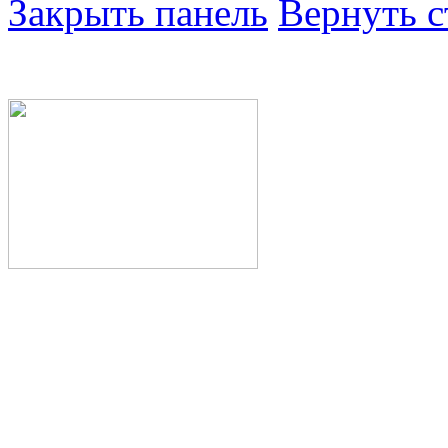
Закрыть панель
Вернуть с
Министерство здра
Республики Башкор
Государственное а
здравоохранения Р