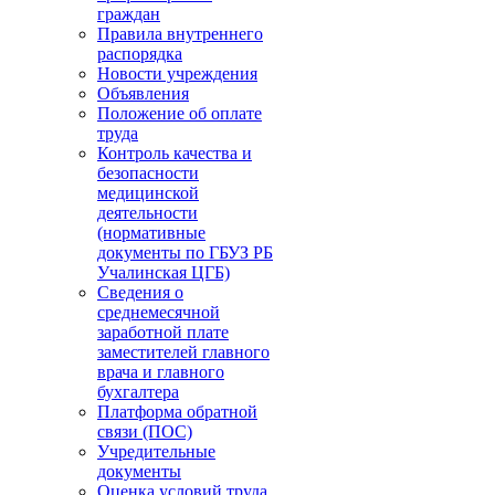
граждан
Правила внутреннего
распорядка
Новости учреждения
Объявления
Положение об оплате
труда
Контроль качества и
безопасности
медицинской
деятельности
(нормативные
документы по ГБУЗ РБ
Учалинская ЦГБ)
Сведения о
среднемесячной
заработной плате
заместителей главного
врача и главного
бухгалтера
Платформа обратной
связи (ПОС)
Учредительные
документы
Оценка условий труда