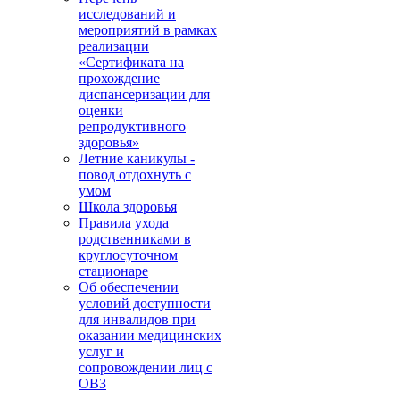
исследований и
мероприятий в рамках
реализации
«Сертификата на
прохождение
диспансеризации для
оценки
репродуктивного
здоровья»
Летние каникулы -
повод отдохнуть с
умом
Школа здоровья
Правила ухода
родственниками в
круглосуточном
стационаре
Об обеспечении
условий доступности
для инвалидов при
оказании медицинских
услуг и
сопровождении лиц с
ОВЗ