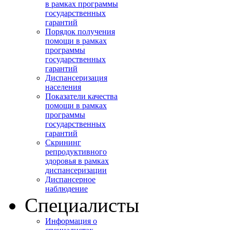
в рамках программы
государственных
гарантий
Порядок получения
помощи в рамках
программы
государственных
гарантий
Диспансеризация
населения
Показатели качества
помощи в рамках
программы
государственных
гарантий
Скрининг
репродуктивного
здоровья в рамках
диспансеризации
Диспансерное
наблюдение
Специалисты
Информация о