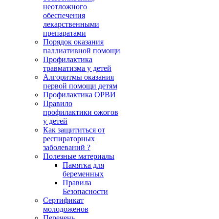
неотложного
обеспечения
лекарственными
препаратами
Порядок оказания
паллиативной помощи
Профилактика
травматизма у детей
Алгоритмы оказания
первой помощи детям
Профилактика ОРВИ
Правило
профилактики ожогов
у детей
Как защититься от
респираторных
заболеваний ?
Полезные материалы
Памятка для
беременных
Правила
Безопасности
Сертификат
молодоженов
Перечень