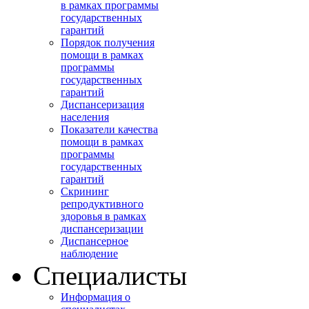
в рамках программы
государственных
гарантий
Порядок получения
помощи в рамках
программы
государственных
гарантий
Диспансеризация
населения
Показатели качества
помощи в рамках
программы
государственных
гарантий
Скрининг
репродуктивного
здоровья в рамках
диспансеризации
Диспансерное
наблюдение
Специалисты
Информация о