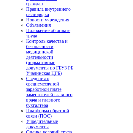
граждан
Правила внутреннего
распорядка
Новости учреждения
Объявления
Положение об оплате
труда
Контроль качества и
безопасности
медицинской
деятельности
(нормативные
документы по ГБУЗ РБ
Учалинская ЦГБ)
Сведения о
среднемесячной
заработной плате
заместителей главного
врача и главного
бухгалтера
Платформа обратной
связи (ПОС)
Учредительные
документы
Оценка условий труда