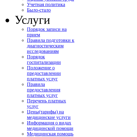
Учетная политика
Было-стало
Услуги
Порядок записи на
прием
Правила подготовки к
диагностическим
исследованиям
Порядок
госпитализации
Положение о
предоставлении
платных услуг
Правила
предоставления
платных услуг
Перечень платных
услуг
Цены(тарифы) на
медицинские услуги
Информация о видах
медицинской помощи
Медицинская помощь