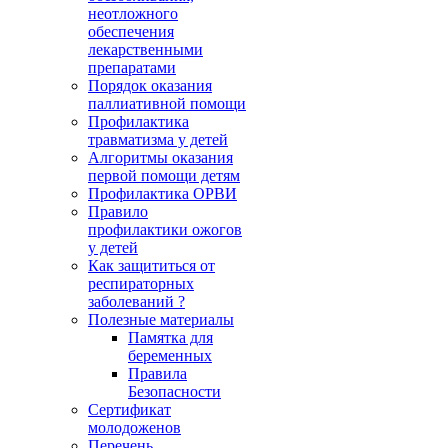
неотложного
обеспечения
лекарственными
препаратами
Порядок оказания
паллиативной помощи
Профилактика
травматизма у детей
Алгоритмы оказания
первой помощи детям
Профилактика ОРВИ
Правило
профилактики ожогов
у детей
Как защититься от
респираторных
заболеваний ?
Полезные материалы
Памятка для
беременных
Правила
Безопасности
Сертификат
молодоженов
Перечень