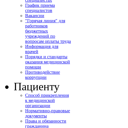
специалистах
График приема
специалистов
Вакансии
"Горячая линия" для
работников
бюджетных
учреждений по
вопросам оплаты труда
Информация для
врачей
Порядки и стандарты
оказания медицинской
помощи
Противодействие
коррупции
Пациенту
Способ прикрепления
к медицинской
организации
Нормативно-правовые
документы
Права и обязанности
гражданина