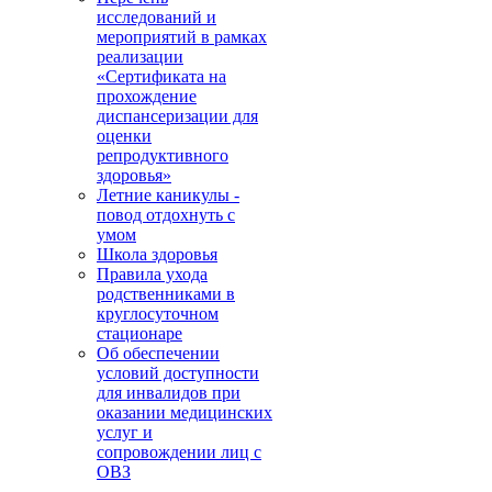
исследований и
мероприятий в рамках
реализации
«Сертификата на
прохождение
диспансеризации для
оценки
репродуктивного
здоровья»
Летние каникулы -
повод отдохнуть с
умом
Школа здоровья
Правила ухода
родственниками в
круглосуточном
стационаре
Об обеспечении
условий доступности
для инвалидов при
оказании медицинских
услуг и
сопровождении лиц с
ОВЗ