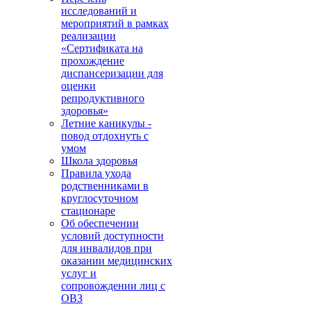
исследований и
мероприятий в рамках
реализации
«Сертификата на
прохождение
диспансеризации для
оценки
репродуктивного
здоровья»
Летние каникулы -
повод отдохнуть с
умом
Школа здоровья
Правила ухода
родственниками в
круглосуточном
стационаре
Об обеспечении
условий доступности
для инвалидов при
оказании медицинских
услуг и
сопровождении лиц с
ОВЗ