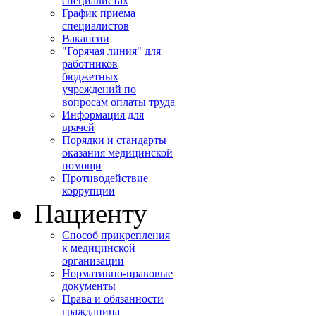
специалистах
График приема
специалистов
Вакансии
"Горячая линия" для
работников
бюджетных
учреждений по
вопросам оплаты труда
Информация для
врачей
Порядки и стандарты
оказания медицинской
помощи
Противодействие
коррупции
Пациенту
Способ прикрепления
к медицинской
организации
Нормативно-правовые
документы
Права и обязанности
гражданина