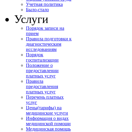
Учетная политика
Было-стало
Услуги
Порядок записи на
прием
Правила подготовки к
диагностическим
исследованиям
Порядок
госпитализации
Положение о
предоставлении
платных услуг
Правила
предоставления
платных услуг
Перечень платных
услуг
Цены(тарифы) на
медицинские услуги
Информация о видах
медицинской помощи
Медицинская помощь