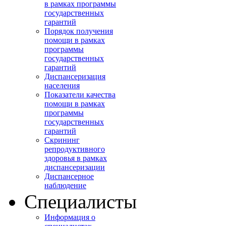
в рамках программы
государственных
гарантий
Порядок получения
помощи в рамках
программы
государственных
гарантий
Диспансеризация
населения
Показатели качества
помощи в рамках
программы
государственных
гарантий
Скрининг
репродуктивного
здоровья в рамках
диспансеризации
Диспансерное
наблюдение
Специалисты
Информация о