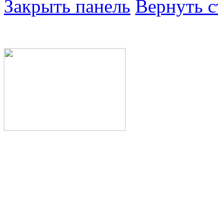
Закрыть панель
Вернуть с
Министерство здра
Республики Башкор
Государственное а
здравоохранения Р