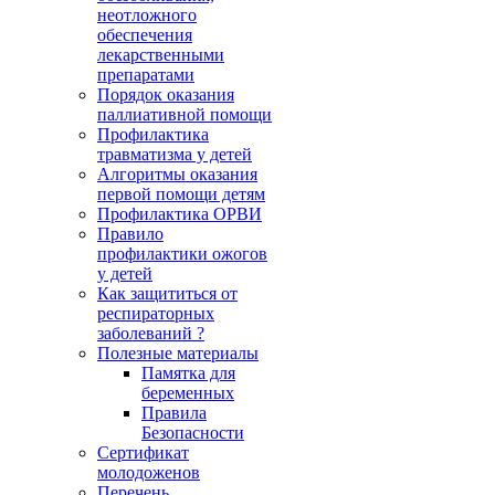
неотложного
обеспечения
лекарственными
препаратами
Порядок оказания
паллиативной помощи
Профилактика
травматизма у детей
Алгоритмы оказания
первой помощи детям
Профилактика ОРВИ
Правило
профилактики ожогов
у детей
Как защититься от
респираторных
заболеваний ?
Полезные материалы
Памятка для
беременных
Правила
Безопасности
Сертификат
молодоженов
Перечень