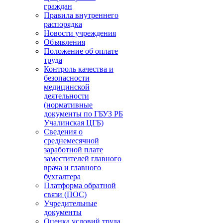
граждан
Правила внутреннего
распорядка
Новости учреждения
Объявления
Положение об оплате
труда
Контроль качества и
безопасности
медицинской
деятельности
(нормативные
документы по ГБУЗ РБ
Учалинская ЦГБ)
Сведения о
среднемесячной
заработной плате
заместителей главного
врача и главного
бухгалтера
Платформа обратной
связи (ПОС)
Учредительные
документы
Оценка условий труда