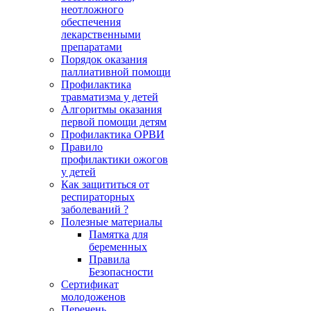
неотложного
обеспечения
лекарственными
препаратами
Порядок оказания
паллиативной помощи
Профилактика
травматизма у детей
Алгоритмы оказания
первой помощи детям
Профилактика ОРВИ
Правило
профилактики ожогов
у детей
Как защититься от
респираторных
заболеваний ?
Полезные материалы
Памятка для
беременных
Правила
Безопасности
Сертификат
молодоженов
Перечень