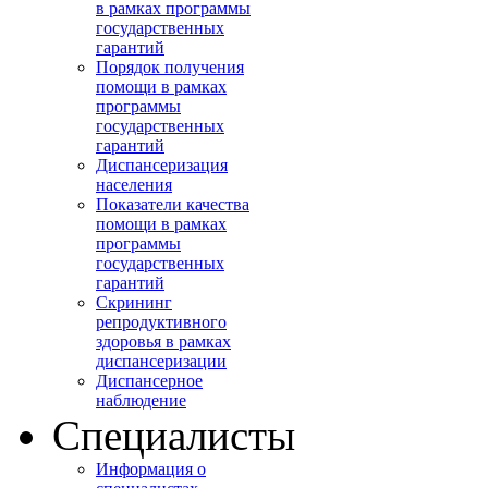
в рамках программы
государственных
гарантий
Порядок получения
помощи в рамках
программы
государственных
гарантий
Диспансеризация
населения
Показатели качества
помощи в рамках
программы
государственных
гарантий
Скрининг
репродуктивного
здоровья в рамках
диспансеризации
Диспансерное
наблюдение
Специалисты
Информация о