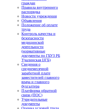
граждан
Правила внутреннего
распорядка
Новости учреждения
Объявления
Положение об оплате
труда
Контроль качества и
безопасности
медицинской
деятельности
(нормативные
документы по ГБУЗ РБ
Учалинская ЦГБ)
Сведения о
среднемесячной
заработной плате
заместителей главного
врача и главного
бухгалтера
Платформа обратной
связи (ПОС)
Учредительные
документы
Оценка условий труда