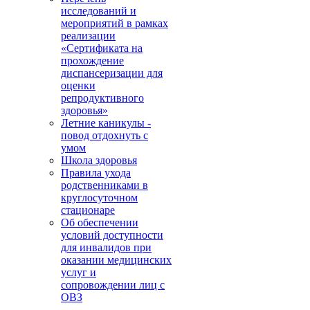
исследований и
мероприятий в рамках
реализации
«Сертификата на
прохождение
диспансеризации для
оценки
репродуктивного
здоровья»
Летние каникулы -
повод отдохнуть с
умом
Школа здоровья
Правила ухода
родственниками в
круглосуточном
стационаре
Об обеспечении
условий доступности
для инвалидов при
оказании медицинских
услуг и
сопровождении лиц с
ОВЗ