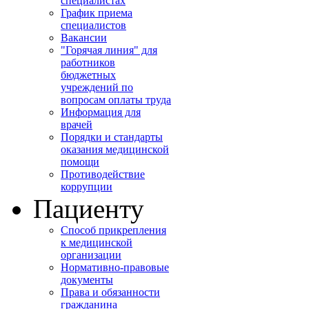
специалистах
График приема
специалистов
Вакансии
"Горячая линия" для
работников
бюджетных
учреждений по
вопросам оплаты труда
Информация для
врачей
Порядки и стандарты
оказания медицинской
помощи
Противодействие
коррупции
Пациенту
Способ прикрепления
к медицинской
организации
Нормативно-правовые
документы
Права и обязанности
гражданина