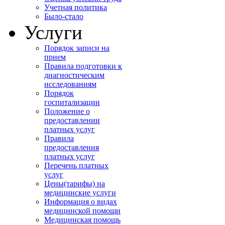
Учетная политика
Было-стало
Услуги
Порядок записи на
прием
Правила подготовки к
диагностическим
исследованиям
Порядок
госпитализации
Положение о
предоставлении
платных услуг
Правила
предоставления
платных услуг
Перечень платных
услуг
Цены(тарифы) на
медицинские услуги
Информация о видах
медицинской помощи
Медицинская помощь