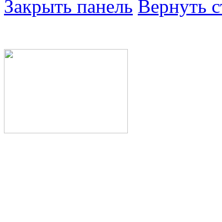
Закрыть панель
Вернуть с
Министерство здра
Республики Башкор
Государственное а
здравоохранения Р