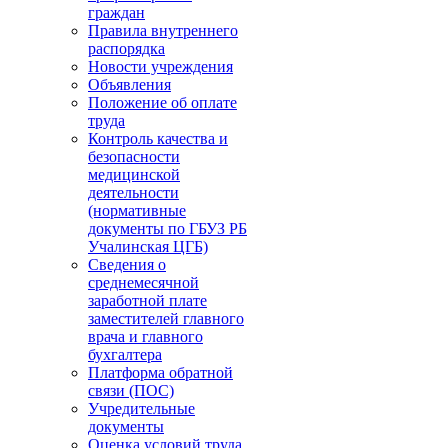
граждан
Правила внутреннего
распорядка
Новости учреждения
Объявления
Положение об оплате
труда
Контроль качества и
безопасности
медицинской
деятельности
(нормативные
документы по ГБУЗ РБ
Учалинская ЦГБ)
Сведения о
среднемесячной
заработной плате
заместителей главного
врача и главного
бухгалтера
Платформа обратной
связи (ПОС)
Учредительные
документы
Оценка условий труда