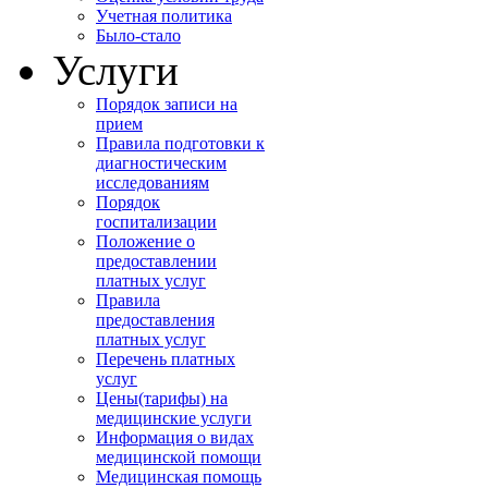
Учетная политика
Было-стало
Услуги
Порядок записи на
прием
Правила подготовки к
диагностическим
исследованиям
Порядок
госпитализации
Положение о
предоставлении
платных услуг
Правила
предоставления
платных услуг
Перечень платных
услуг
Цены(тарифы) на
медицинские услуги
Информация о видах
медицинской помощи
Медицинская помощь