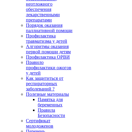
неотложного
обеспечения
лекарственными
препаратами
Порядок оказания
паллиативной помощи
Профилактика
травматизма у детей
Алгоритмы оказания
первой помощи детям
Профилактика ОРВИ
Правило
профилактики ожогов
у детей
Как защититься от
респираторных
заболеваний ?
Полезные материалы
Памятка для
беременных
Правила
Безопасности
Сертификат
молодоженов
Перечень