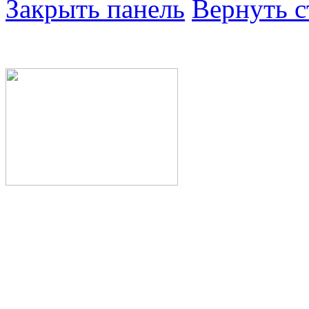
Закрыть панель
Вернуть с
Министерство здра
Республики Башкор
Государственное а
здравоохранения Р