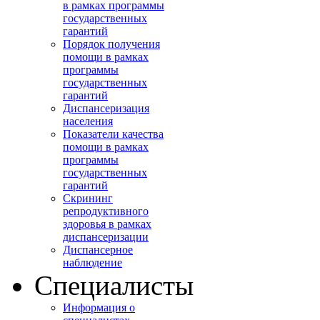
в рамках программы
государственных
гарантий
Порядок получения
помощи в рамках
программы
государственных
гарантий
Диспансеризация
населения
Показатели качества
помощи в рамках
программы
государственных
гарантий
Скрининг
репродуктивного
здоровья в рамках
диспансеризации
Диспансерное
наблюдение
Специалисты
Информация о