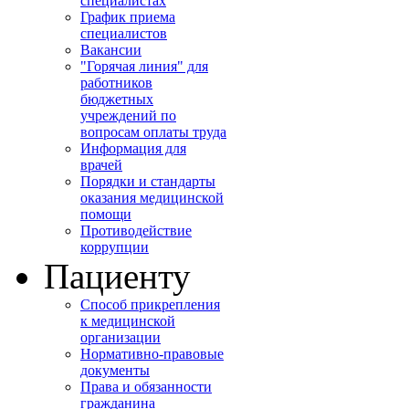
специалистах
График приема
специалистов
Вакансии
"Горячая линия" для
работников
бюджетных
учреждений по
вопросам оплаты труда
Информация для
врачей
Порядки и стандарты
оказания медицинской
помощи
Противодействие
коррупции
Пациенту
Способ прикрепления
к медицинской
организации
Нормативно-правовые
документы
Права и обязанности
гражданина