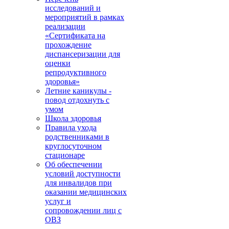
исследований и
мероприятий в рамках
реализации
«Сертификата на
прохождение
диспансеризации для
оценки
репродуктивного
здоровья»
Летние каникулы -
повод отдохнуть с
умом
Школа здоровья
Правила ухода
родственниками в
круглосуточном
стационаре
Об обеспечении
условий доступности
для инвалидов при
оказании медицинских
услуг и
сопровождении лиц с
ОВЗ