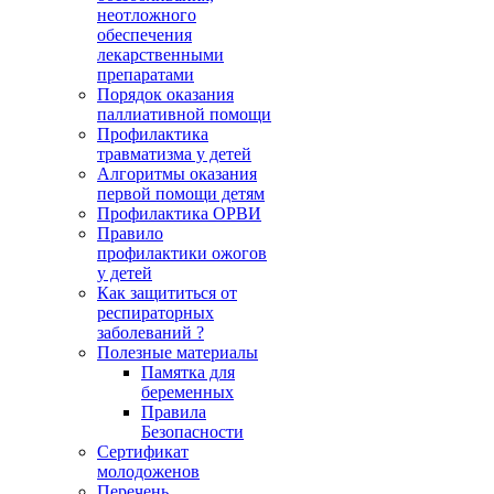
неотложного
обеспечения
лекарственными
препаратами
Порядок оказания
паллиативной помощи
Профилактика
травматизма у детей
Алгоритмы оказания
первой помощи детям
Профилактика ОРВИ
Правило
профилактики ожогов
у детей
Как защититься от
респираторных
заболеваний ?
Полезные материалы
Памятка для
беременных
Правила
Безопасности
Сертификат
молодоженов
Перечень