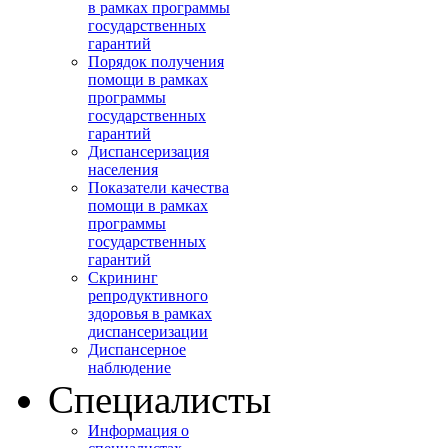
в рамках программы
государственных
гарантий
Порядок получения
помощи в рамках
программы
государственных
гарантий
Диспансеризация
населения
Показатели качества
помощи в рамках
программы
государственных
гарантий
Скрининг
репродуктивного
здоровья в рамках
диспансеризации
Диспансерное
наблюдение
Специалисты
Информация о