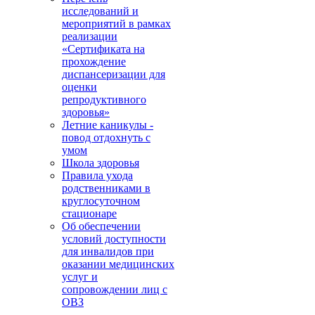
исследований и
мероприятий в рамках
реализации
«Сертификата на
прохождение
диспансеризации для
оценки
репродуктивного
здоровья»
Летние каникулы -
повод отдохнуть с
умом
Школа здоровья
Правила ухода
родственниками в
круглосуточном
стационаре
Об обеспечении
условий доступности
для инвалидов при
оказании медицинских
услуг и
сопровождении лиц с
ОВЗ