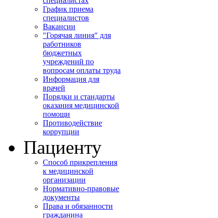
специалистах
График приема
специалистов
Вакансии
"Горячая линия" для
работников
бюджетных
учреждений по
вопросам оплаты труда
Информация для
врачей
Порядки и стандарты
оказания медицинской
помощи
Противодействие
коррупции
Пациенту
Способ прикрепления
к медицинской
организации
Нормативно-правовые
документы
Права и обязанности
гражданина