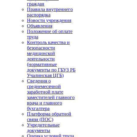
граждан
Правила внутреннего
распорядка
Новости учреждения
Объявления
Положение об оплате
труда
Контроль качества и
безопасности
медицинской
деятельности
(нормативные
документы по ГБУЗ РБ
Учалинская ЦГБ)
Сведения о
среднемесячной
заработной плате
заместителей главного
врача и главного
бухгалтера
Платформа обратной
связи (ПОС)
Учредительные
документы
Оценка условий труда