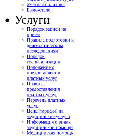
Учетная политика
Было-стало
Услуги
Порядок записи на
прием
Правила подготовки к
диагностическим
исследованиям
Порядок
госпитализации
Положение о
предоставлении
платных услуг
Правила
предоставления
платных услуг
Перечень платных
услуг
Цены(тарифы) на
медицинские услуги
Информация о видах
медицинской помощи
Медицинская помощь