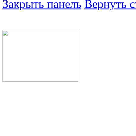
Закрыть панель
Вернуть с
Министерство здра
Республики Башкор
Государственное а
здравоохранения Р