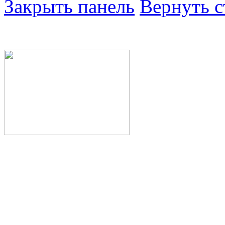
Закрыть панель
Вернуть с
Министерство здра
Республики Башкор
Государственное а
здравоохранения Р