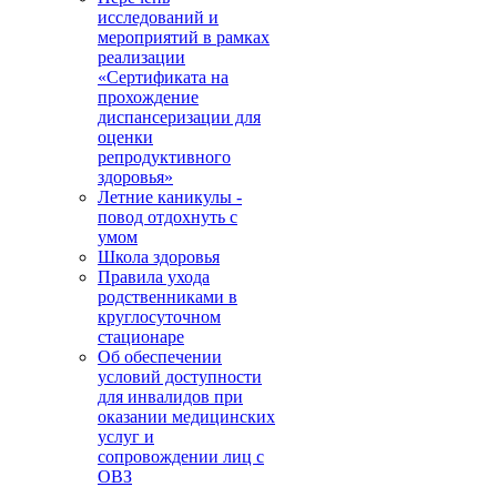
исследований и
мероприятий в рамках
реализации
«Сертификата на
прохождение
диспансеризации для
оценки
репродуктивного
здоровья»
Летние каникулы -
повод отдохнуть с
умом
Школа здоровья
Правила ухода
родственниками в
круглосуточном
стационаре
Об обеспечении
условий доступности
для инвалидов при
оказании медицинских
услуг и
сопровождении лиц с
ОВЗ