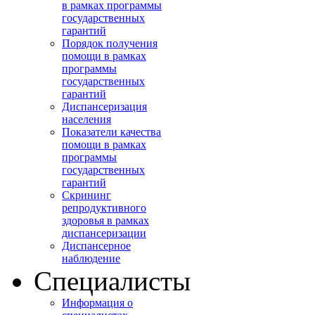
в рамках программы
государственных
гарантий
Порядок получения
помощи в рамках
программы
государственных
гарантий
Диспансеризация
населения
Показатели качества
помощи в рамках
программы
государственных
гарантий
Скрининг
репродуктивного
здоровья в рамках
диспансеризации
Диспансерное
наблюдение
Специалисты
Информация о