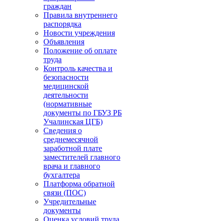
граждан
Правила внутреннего
распорядка
Новости учреждения
Объявления
Положение об оплате
труда
Контроль качества и
безопасности
медицинской
деятельности
(нормативные
документы по ГБУЗ РБ
Учалинская ЦГБ)
Сведения о
среднемесячной
заработной плате
заместителей главного
врача и главного
бухгалтера
Платформа обратной
связи (ПОС)
Учредительные
документы
Оценка условий труда