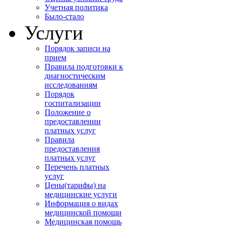
Учетная политика
Было-стало
Услуги
Порядок записи на
прием
Правила подготовки к
диагностическим
исследованиям
Порядок
госпитализации
Положение о
предоставлении
платных услуг
Правила
предоставления
платных услуг
Перечень платных
услуг
Цены(тарифы) на
медицинские услуги
Информация о видах
медицинской помощи
Медицинская помощь