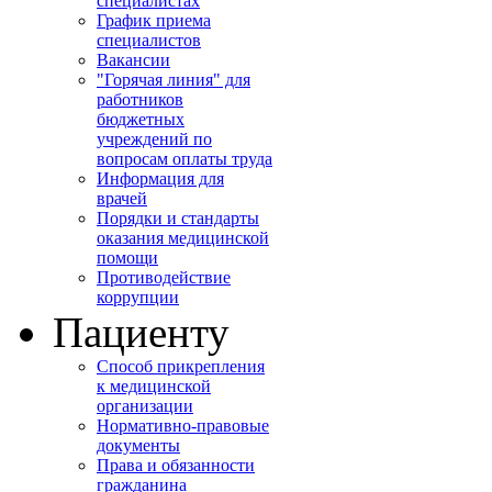
специалистах
График приема
специалистов
Вакансии
"Горячая линия" для
работников
бюджетных
учреждений по
вопросам оплаты труда
Информация для
врачей
Порядки и стандарты
оказания медицинской
помощи
Противодействие
коррупции
Пациенту
Способ прикрепления
к медицинской
организации
Нормативно-правовые
документы
Права и обязанности
гражданина