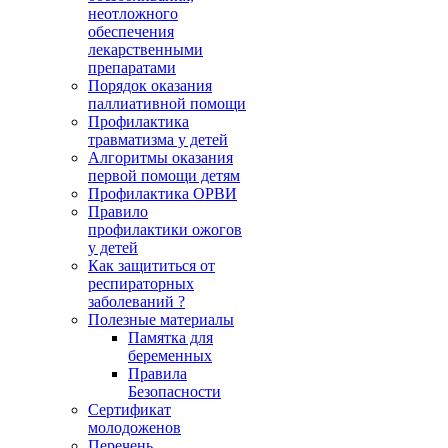
неотложного
обеспечения
лекарственными
препаратами
Порядок оказания
паллиативной помощи
Профилактика
травматизма у детей
Алгоритмы оказания
первой помощи детям
Профилактика ОРВИ
Правило
профилактики ожогов
у детей
Как защититься от
респираторных
заболеваний ?
Полезные материалы
Памятка для
беременных
Правила
Безопасности
Сертификат
молодоженов
Перечень