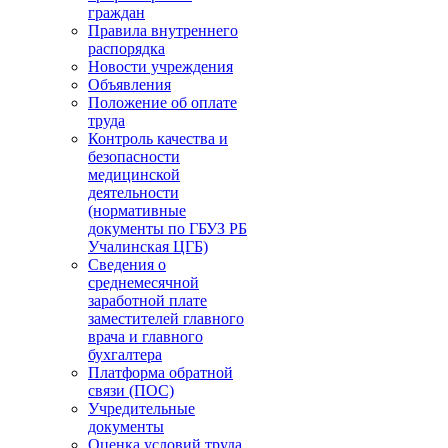
граждан
Правила внутреннего
распорядка
Новости учреждения
Объявления
Положение об оплате
труда
Контроль качества и
безопасности
медицинской
деятельности
(нормативные
документы по ГБУЗ РБ
Учалинская ЦГБ)
Сведения о
среднемесячной
заработной плате
заместителей главного
врача и главного
бухгалтера
Платформа обратной
связи (ПОС)
Учредительные
документы
Оценка условий труда