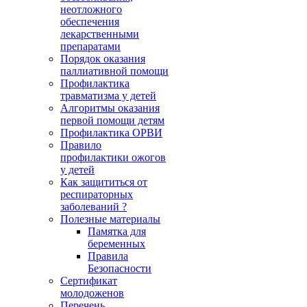
неотложного
обеспечения
лекарственными
препаратами
Порядок оказания
паллиативной помощи
Профилактика
травматизма у детей
Алгоритмы оказания
первой помощи детям
Профилактика ОРВИ
Правило
профилактики ожогов
у детей
Как защититься от
респираторных
заболеваний ?
Полезные материалы
Памятка для
беременных
Правила
Безопасности
Сертификат
молодоженов
Перечень