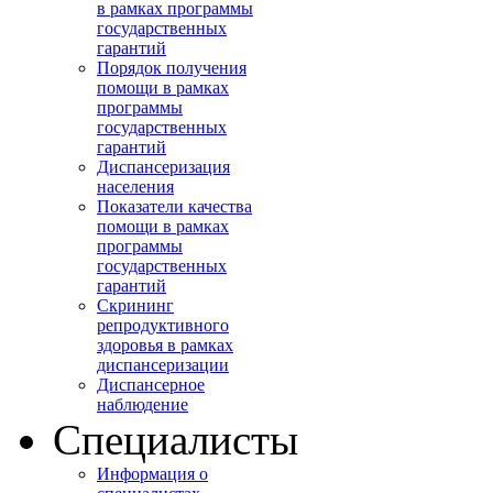
в рамках программы
государственных
гарантий
Порядок получения
помощи в рамках
программы
государственных
гарантий
Диспансеризация
населения
Показатели качества
помощи в рамках
программы
государственных
гарантий
Скрининг
репродуктивного
здоровья в рамках
диспансеризации
Диспансерное
наблюдение
Специалисты
Информация о