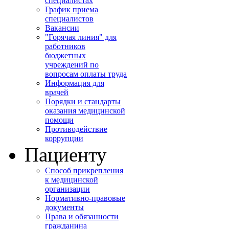
специалистах
График приема
специалистов
Вакансии
"Горячая линия" для
работников
бюджетных
учреждений по
вопросам оплаты труда
Информация для
врачей
Порядки и стандарты
оказания медицинской
помощи
Противодействие
коррупции
Пациенту
Способ прикрепления
к медицинской
организации
Нормативно-правовые
документы
Права и обязанности
гражданина