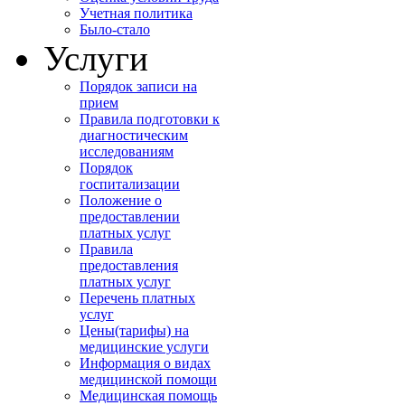
Учетная политика
Было-стало
Услуги
Порядок записи на
прием
Правила подготовки к
диагностическим
исследованиям
Порядок
госпитализации
Положение о
предоставлении
платных услуг
Правила
предоставления
платных услуг
Перечень платных
услуг
Цены(тарифы) на
медицинские услуги
Информация о видах
медицинской помощи
Медицинская помощь