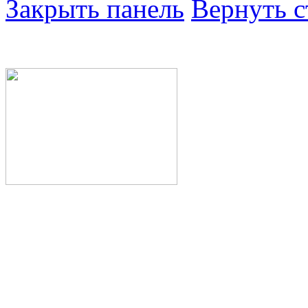
Закрыть панель
Вернуть с
Министерство здра
Республики Башкор
Государственное а
здравоохранения Р