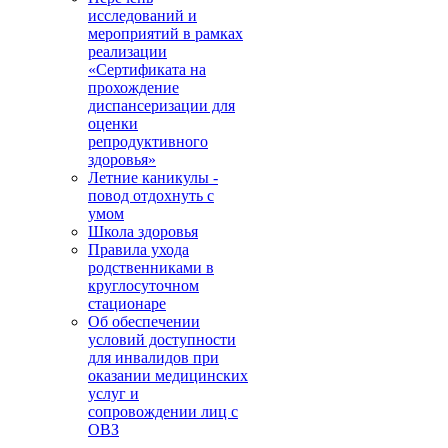
исследований и
мероприятий в рамках
реализации
«Сертификата на
прохождение
диспансеризации для
оценки
репродуктивного
здоровья»
Летние каникулы -
повод отдохнуть с
умом
Школа здоровья
Правила ухода
родственниками в
круглосуточном
стационаре
Об обеспечении
условий доступности
для инвалидов при
оказании медицинских
услуг и
сопровождении лиц с
ОВЗ