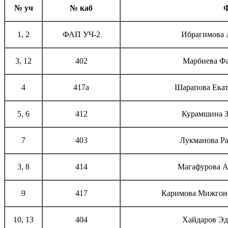
№ уч
№ каб
1, 2
ФАП УЧ-2
Ибрагимова 
3, 12
402
Марбиева Ф
4
417а
Шарапова Екат
5, 6
412
Курамшина З
7
403
Лукманова Р
3, 8
414
Магафурова 
9
417
Каримова Мижгон
10, 13
404
Хайдаров Эд