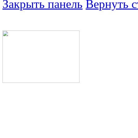
Закрыть панель
Вернуть с
Министерство здра
Республики Башкор
Государственное а
здравоохранения Р