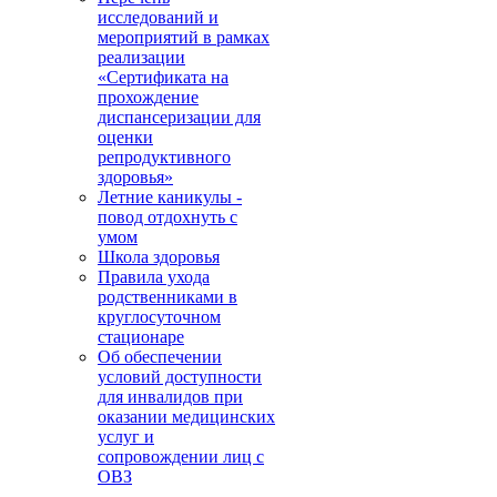
исследований и
мероприятий в рамках
реализации
«Сертификата на
прохождение
диспансеризации для
оценки
репродуктивного
здоровья»
Летние каникулы -
повод отдохнуть с
умом
Школа здоровья
Правила ухода
родственниками в
круглосуточном
стационаре
Об обеспечении
условий доступности
для инвалидов при
оказании медицинских
услуг и
сопровождении лиц с
ОВЗ