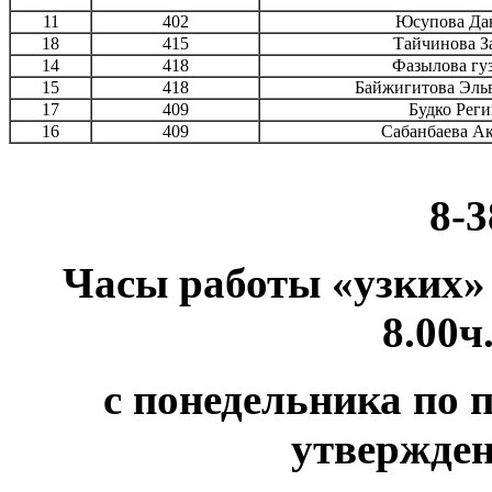
11
402
Юсупова Да
18
415
Тайчинова З
14
418
Фазылова гу
15
418
Байжигитова Эль
17
409
Будко Рег
16
409
Сабанбаева А
8-3
Часы работы «узких» 
8.00ч
с понедельника по 
утвержде