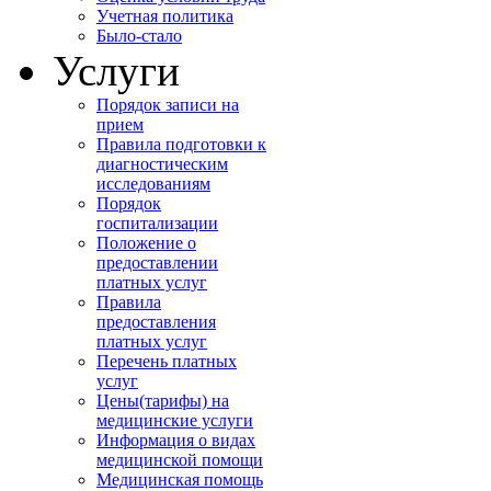
Учетная политика
Было-стало
Услуги
Порядок записи на
прием
Правила подготовки к
диагностическим
исследованиям
Порядок
госпитализации
Положение о
предоставлении
платных услуг
Правила
предоставления
платных услуг
Перечень платных
услуг
Цены(тарифы) на
медицинские услуги
Информация о видах
медицинской помощи
Медицинская помощь