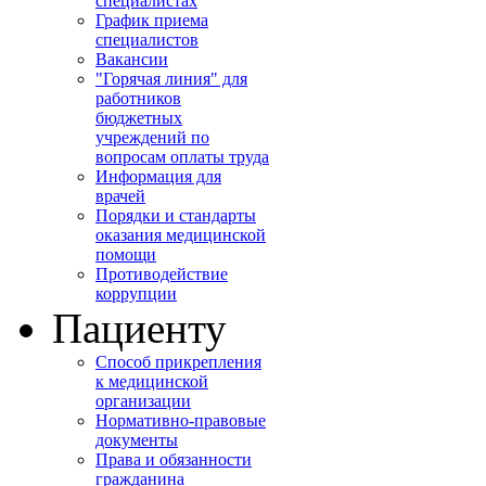
специалистах
График приема
специалистов
Вакансии
"Горячая линия" для
работников
бюджетных
учреждений по
вопросам оплаты труда
Информация для
врачей
Порядки и стандарты
оказания медицинской
помощи
Противодействие
коррупции
Пациенту
Способ прикрепления
к медицинской
организации
Нормативно-правовые
документы
Права и обязанности
гражданина