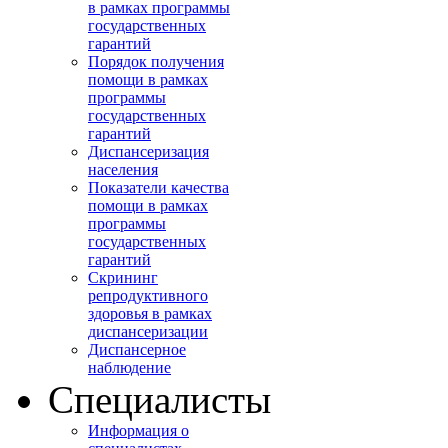
в рамках программы
государственных
гарантий
Порядок получения
помощи в рамках
программы
государственных
гарантий
Диспансеризация
населения
Показатели качества
помощи в рамках
программы
государственных
гарантий
Скрининг
репродуктивного
здоровья в рамках
диспансеризации
Диспансерное
наблюдение
Специалисты
Информация о