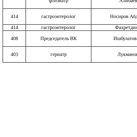
фтизиатр
Алибаев
414
гастроэнтеролог
Носиров Аб
414
гастроэнтеролог
Фахретди
408
Председатель ВК
Ишбулатов
403
гериатр
Лукмано