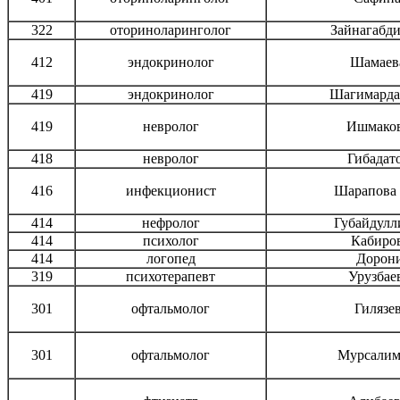
322
оториноларинголог
Зайнагабди
412
эндокринолог
Шамаев
419
эндокринолог
Шагимарда
419
невролог
Ишмаков
418
невролог
Гибадат
416
инфекционист
Шарапова 
414
нефролог
Губайдулл
414
психолог
Кабиро
414
логопед
Дорони
319
психотерапевт
Урузбае
301
офтальмолог
Гилязе
301
офтальмолог
Мурсалим