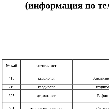
(информация по тел
№ каб
специалист
415
кардиолог
Хакимьян
219
кардиолог
Ситдико
325
дерматолог
Вафин 
401
оториноларинголог
Сафина