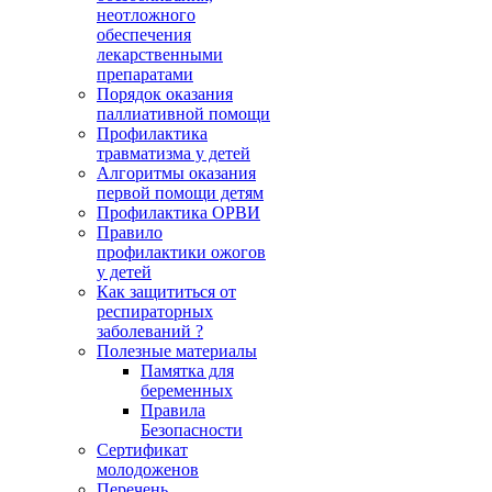
неотложного
обеспечения
лекарственными
препаратами
Порядок оказания
паллиативной помощи
Профилактика
травматизма у детей
Алгоритмы оказания
первой помощи детям
Профилактика ОРВИ
Правило
профилактики ожогов
у детей
Как защититься от
респираторных
заболеваний ?
Полезные материалы
Памятка для
беременных
Правила
Безопасности
Сертификат
молодоженов
Перечень