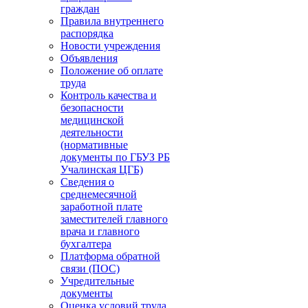
граждан
Правила внутреннего
распорядка
Новости учреждения
Объявления
Положение об оплате
труда
Контроль качества и
безопасности
медицинской
деятельности
(нормативные
документы по ГБУЗ РБ
Учалинская ЦГБ)
Сведения о
среднемесячной
заработной плате
заместителей главного
врача и главного
бухгалтера
Платформа обратной
связи (ПОС)
Учредительные
документы
Оценка условий труда