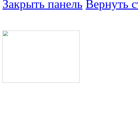
Закрыть панель
Вернуть с
Министерство здра
Республики Башкор
Государственное а
здравоохранения Р