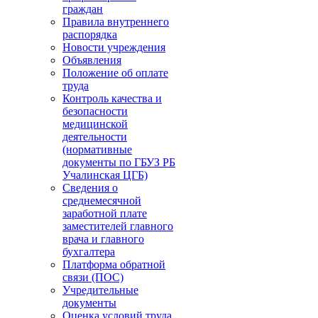
граждан
Правила внутреннего
распорядка
Новости учреждения
Объявления
Положение об оплате
труда
Контроль качества и
безопасности
медицинской
деятельности
(нормативные
документы по ГБУЗ РБ
Учалинская ЦГБ)
Сведения о
среднемесячной
заработной плате
заместителей главного
врача и главного
бухгалтера
Платформа обратной
связи (ПОС)
Учредительные
документы
Оценка условий труда