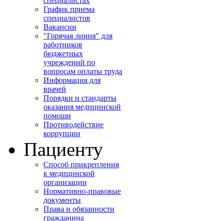
специалистах
График приема
специалистов
Вакансии
"Горячая линия" для
работников
бюджетных
учреждений по
вопросам оплаты труда
Информация для
врачей
Порядки и стандарты
оказания медицинской
помощи
Противодействие
коррупции
Пациенту
Способ прикрепления
к медицинской
организации
Нормативно-правовые
документы
Права и обязанности
гражданина