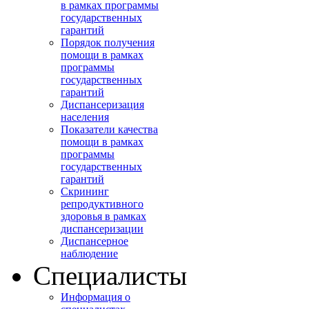
в рамках программы
государственных
гарантий
Порядок получения
помощи в рамках
программы
государственных
гарантий
Диспансеризация
населения
Показатели качества
помощи в рамках
программы
государственных
гарантий
Скрининг
репродуктивного
здоровья в рамках
диспансеризации
Диспансерное
наблюдение
Специалисты
Информация о