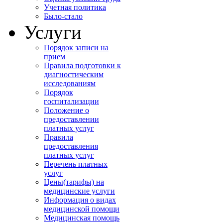
Учетная политика
Было-стало
Услуги
Порядок записи на
прием
Правила подготовки к
диагностическим
исследованиям
Порядок
госпитализации
Положение о
предоставлении
платных услуг
Правила
предоставления
платных услуг
Перечень платных
услуг
Цены(тарифы) на
медицинские услуги
Информация о видах
медицинской помощи
Медицинская помощь