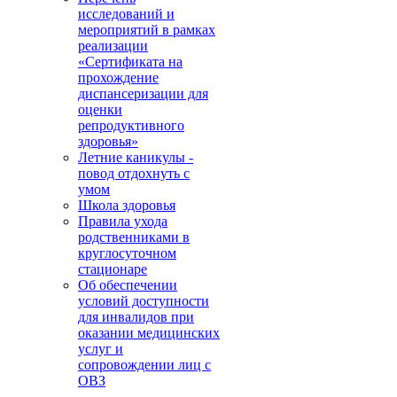
исследований и
мероприятий в рамках
реализации
«Сертификата на
прохождение
диспансеризации для
оценки
репродуктивного
здоровья»
Летние каникулы -
повод отдохнуть с
умом
Школа здоровья
Правила ухода
родственниками в
круглосуточном
стационаре
Об обеспечении
условий доступности
для инвалидов при
оказании медицинских
услуг и
сопровождении лиц с
ОВЗ