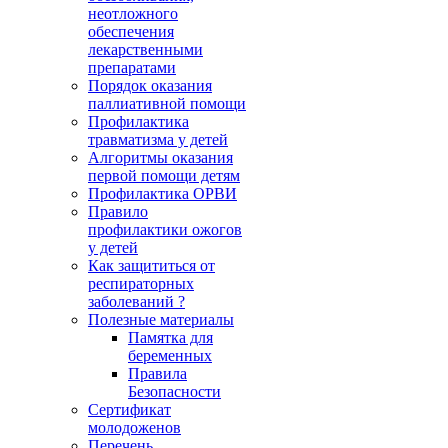
неотложного
обеспечения
лекарственными
препаратами
Порядок оказания
паллиативной помощи
Профилактика
травматизма у детей
Алгоритмы оказания
первой помощи детям
Профилактика ОРВИ
Правило
профилактики ожогов
у детей
Как защититься от
респираторных
заболеваний ?
Полезные материалы
Памятка для
беременных
Правила
Безопасности
Сертификат
молодоженов
Перечень