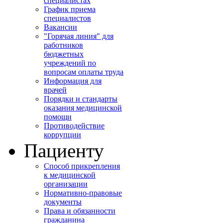
специалистах
График приема
специалистов
Вакансии
"Горячая линия" для
работников
бюджетных
учреждений по
вопросам оплаты труда
Информация для
врачей
Порядки и стандарты
оказания медицинской
помощи
Противодействие
коррупции
Пациенту
Способ прикрепления
к медицинской
организации
Нормативно-правовые
документы
Права и обязанности
гражданина