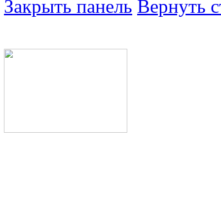
Закрыть панель
Вернуть с
Министерство здра
Республики Башкор
Государственное а
здравоохранения Р