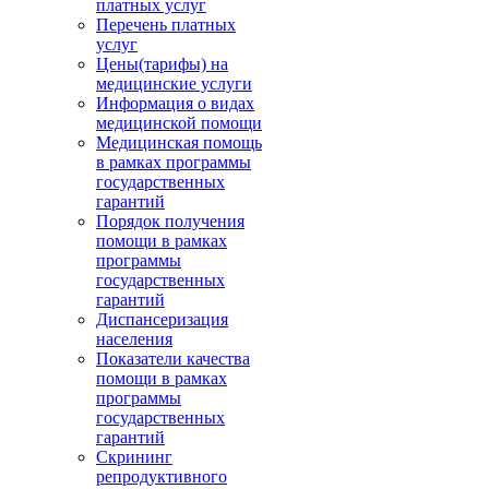
платных услуг
Перечень платных
услуг
Цены(тарифы) на
медицинские услуги
Информация о видах
медицинской помощи
Медицинская помощь
в рамках программы
государственных
гарантий
Порядок получения
помощи в рамках
программы
государственных
гарантий
Диспансеризация
населения
Показатели качества
помощи в рамках
программы
государственных
гарантий
Скрининг
репродуктивного