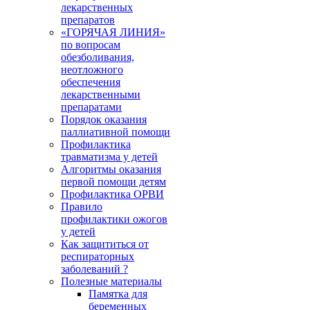
лекарственных
препаратов
«ГОРЯЧАЯ ЛИНИЯ»
по вопросам
обезболивания,
неотложного
обеспечения
лекарственными
препаратами
Порядок оказания
паллиативной помощи
Профилактика
травматизма у детей
Алгоритмы оказания
первой помощи детям
Профилактика ОРВИ
Правило
профилактики ожогов
у детей
Как защититься от
респираторных
заболеваний ?
Полезные материалы
Памятка для
беременных