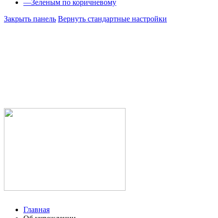
—
Зеленым по коричневому
Закрыть панель
Вернуть стандартные настройки
Министе
Республ
Государс
здравоох
Учалинск
городска
Главная