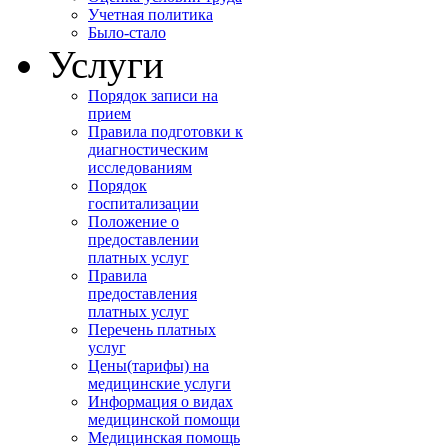
Учетная политика
Было-стало
Услуги
Порядок записи на
прием
Правила подготовки к
диагностическим
исследованиям
Порядок
госпитализации
Положение о
предоставлении
платных услуг
Правила
предоставления
платных услуг
Перечень платных
услуг
Цены(тарифы) на
медицинские услуги
Информация о видах
медицинской помощи
Медицинская помощь