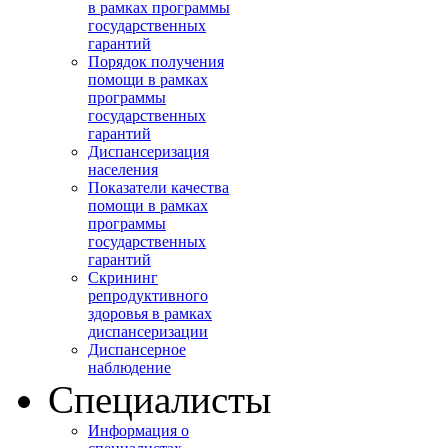
в рамках программы
государственных
гарантий
Порядок получения
помощи в рамках
программы
государственных
гарантий
Диспансеризация
населения
Показатели качества
помощи в рамках
программы
государственных
гарантий
Скрининг
репродуктивного
здоровья в рамках
диспансеризации
Диспансерное
наблюдение
Специалисты
Информация о