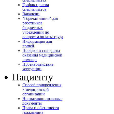
специалистах
График приема
специалистов
Вакансии
"Горячая линия" для
работников
бюджетных
учреждений по
вопросам оплаты труда
Информация для
врачей
Порядки и стандарты
оказания медицинской
помощи
Противодействие
коррупции
Пациенту
Способ прикрепления
к медицинской
организации
Нормативно-правовые
документы
Права и обязанности
гражданина