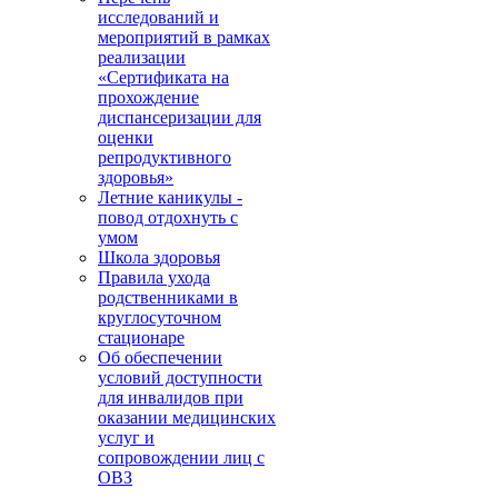
исследований и
мероприятий в рамках
реализации
«Сертификата на
прохождение
диспансеризации для
оценки
репродуктивного
здоровья»
Летние каникулы -
повод отдохнуть с
умом
Школа здоровья
Правила ухода
родственниками в
круглосуточном
стационаре
Об обеспечении
условий доступности
для инвалидов при
оказании медицинских
услуг и
сопровождении лиц с
ОВЗ