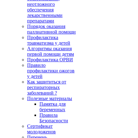
неотложного
обеспечения
лекарственными
препаратами
Порядок оказания
паллиативной помощи
Профилактика
травматизма у детей
Алгоритмы оказания
первой помощи детям
Профилактика ОРВИ
Правило
профилактики ожогов
у детей
Как защититься от
респираторных
заболеваний ?
Полезные материалы
Памятка для
беременных
Правила
Безопасности
Сертификат
молодоженов
Перечень