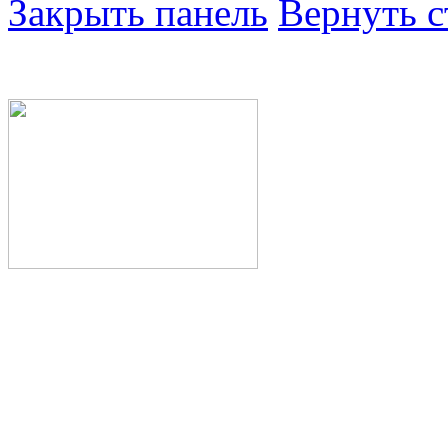
Закрыть панель
Вернуть с
Министерство здра
Республики Башкор
Государственное а
здравоохранения Р