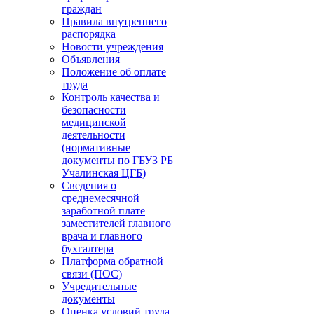
граждан
Правила внутреннего
распорядка
Новости учреждения
Объявления
Положение об оплате
труда
Контроль качества и
безопасности
медицинской
деятельности
(нормативные
документы по ГБУЗ РБ
Учалинская ЦГБ)
Сведения о
среднемесячной
заработной плате
заместителей главного
врача и главного
бухгалтера
Платформа обратной
связи (ПОС)
Учредительные
документы
Оценка условий труда