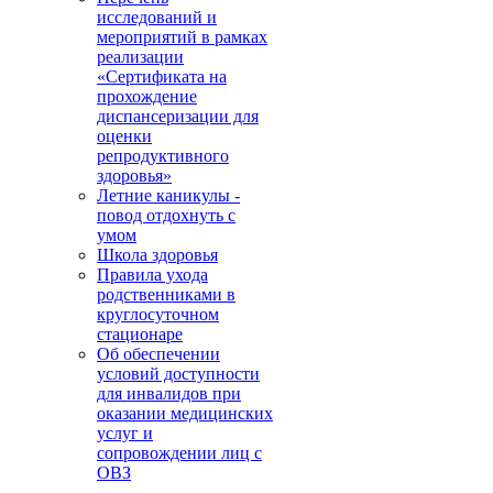
исследований и
мероприятий в рамках
реализации
«Сертификата на
прохождение
диспансеризации для
оценки
репродуктивного
здоровья»
Летние каникулы -
повод отдохнуть с
умом
Школа здоровья
Правила ухода
родственниками в
круглосуточном
стационаре
Об обеспечении
условий доступности
для инвалидов при
оказании медицинских
услуг и
сопровождении лиц с
ОВЗ