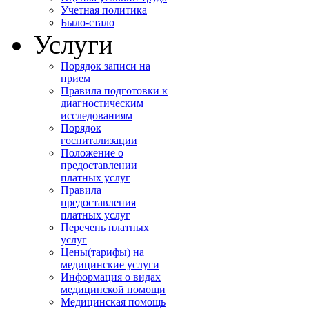
Учетная политика
Было-стало
Услуги
Порядок записи на
прием
Правила подготовки к
диагностическим
исследованиям
Порядок
госпитализации
Положение о
предоставлении
платных услуг
Правила
предоставления
платных услуг
Перечень платных
услуг
Цены(тарифы) на
медицинские услуги
Информация о видах
медицинской помощи
Медицинская помощь