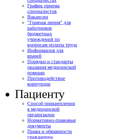
специалистах
График приема
специалистов
Вакансии
"Горячая линия" для
работников
бюджетных
учреждений по
вопросам оплаты труда
Информация для
врачей
Порядки и стандарты
оказания медицинской
помощи
Противодействие
коррупции
Пациенту
Способ прикрепления
к медицинской
организации
Нормативно-правовые
документы
Права и обязанности
гражданина