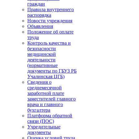
граждан
Правила внутреннего
распорядка
Новости учреждения
Объявления
Положение об оплате
труда
Контроль качества и
безопасности
медицинской
деятельности
(нормативные
документы по ГБУЗ РБ
Учалинская ЦГБ)
Сведения о
среднемесячной
заработной плате
заместителей главного
врача и главного
бухгалтера
Платформа обратной
связи (ПОС)
Учредительные
документы
Оценка условий труда