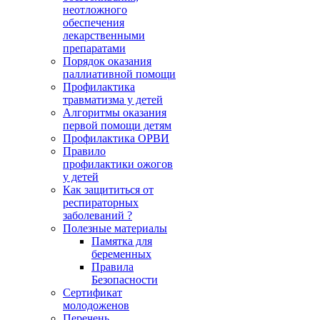
неотложного
обеспечения
лекарственными
препаратами
Порядок оказания
паллиативной помощи
Профилактика
травматизма у детей
Алгоритмы оказания
первой помощи детям
Профилактика ОРВИ
Правило
профилактики ожогов
у детей
Как защититься от
респираторных
заболеваний ?
Полезные материалы
Памятка для
беременных
Правила
Безопасности
Сертификат
молодоженов
Перечень