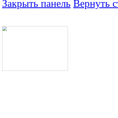
Закрыть панель
Вернуть с
Министерство здра
Республики Башкор
Государственное а
здравоохранения Р