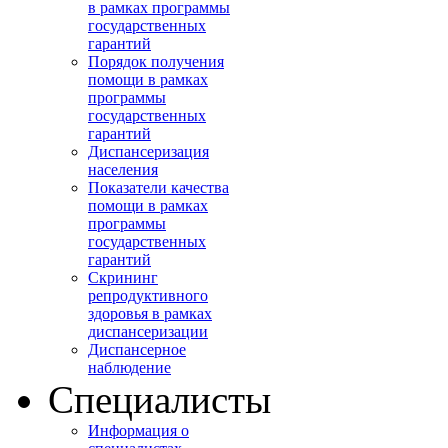
в рамках программы
государственных
гарантий
Порядок получения
помощи в рамках
программы
государственных
гарантий
Диспансеризация
населения
Показатели качества
помощи в рамках
программы
государственных
гарантий
Скрининг
репродуктивного
здоровья в рамках
диспансеризации
Диспансерное
наблюдение
Специалисты
Информация о