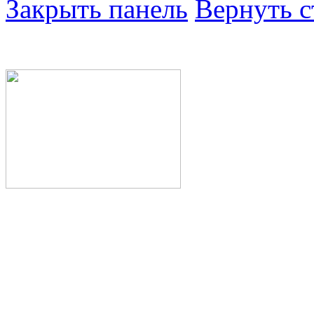
Закрыть панель
Вернуть с
Министерство здра
Республики Башкор
Государственное а
здравоохранения Р