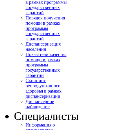
в рамках программы
государственных
гарантий
Порядок получения
помощи в рамках
программы
государственных
гарантий
Диспансеризация
населения
Показатели качества
помощи в рамках
программы
государственных
гарантий
Скрининг
репродуктивного
здоровья в рамках
диспансеризации
Диспансерное
наблюдение
Специалисты
Информация о