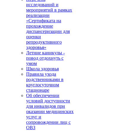
исследований и
мероприятий в рамках
реализации
«Сертификата на
прохождение
диспансеризации для
оценки
репродуктивного
здоровья»
Летние каникулы -
повод отдохнуть с
умом
Школа здоровья
Правила ухода
родственниками в
круглосуточном
стационаре
Об обеспечении
условий доступности
для инвалидов при
оказании медицинских
услуг и
сопровождении лиц с
ОВЗ