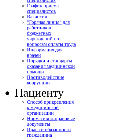
специалистах
График приема
специалистов
Вакансии
"Горячая линия" для
работников
бюджетных
учреждений по
вопросам оплаты труда
Информация для
врачей
Порядки и стандарты
оказания медицинской
помощи
Противодействие
коррупции
Пациенту
Способ прикрепления
к медицинской
организации
Нормативно-правовые
документы
Права и обязанности
гражданина