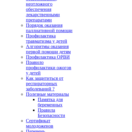
неотложного
обеспечения
лекарственными
препаратами
Порядок оказания
паллиативной помощи
Профилактика
травматизма у детей
Алгоритмы оказания
первой помощи детям
Профилактика ОРВИ
Правило
профилактики ожогов
у детей
Как защититься от
респираторных
заболеваний ?
Полезные материалы
Памятка для
беременных
Правила
Безопасности
Сертификат
молодоженов
Перечень