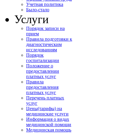
Учетная политика
Было-стало
Услуги
Порядок записи на
прием
Правила подготовки к
диагностическим
исследованиям
Порядок
госпитализации
Положение о
предоставлении
платных услуг
Правила
предоставления
платных услуг
Перечень платных
услуг
Цены(тарифы) на
медицинские услуги
Информация о видах
медицинской помощи
Медицинская помощь