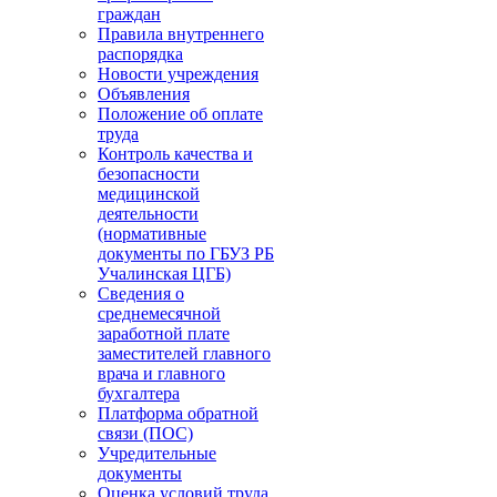
граждан
Правила внутреннего
распорядка
Новости учреждения
Объявления
Положение об оплате
труда
Контроль качества и
безопасности
медицинской
деятельности
(нормативные
документы по ГБУЗ РБ
Учалинская ЦГБ)
Сведения о
среднемесячной
заработной плате
заместителей главного
врача и главного
бухгалтера
Платформа обратной
связи (ПОС)
Учредительные
документы
Оценка условий труда