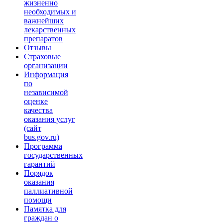
жизненно
необходимых и
важнейших
лекарственных
препаратов
Отзывы
Страховые
организации
Информация
по
независимой
оценке
качества
оказания услуг
(сайт
bus.gov.ru)
Программа
государственных
гарантий
Порядок
оказания
паллиативной
помощи
Памятка для
граждан о