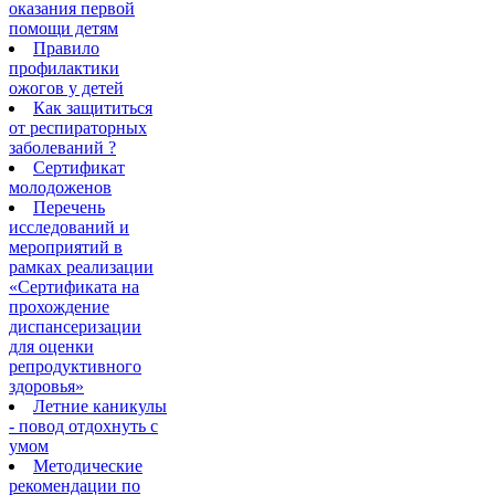
оказания первой
помощи детям
Правило
профилактики
ожогов у детей
Как защититься
от респираторных
заболеваний ?
Сертификат
молодоженов
Перечень
исследований и
мероприятий в
рамках реализации
«Сертификата на
прохождение
диспансеризации
для оценки
репродуктивного
здоровья»
Летние каникулы
- повод отдохнуть с
умом
Методические
рекомендации по