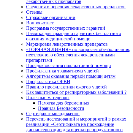
лекарственных препаратов
Сведения о перечнях лекарственных препаратов
Отзывы
Страховые организации
Вопрос-ответ
Программа государственных гарантий
Памятка для граждан о гарантиях бесплатного
оказания медицинской помощи
Маркировка лекарственных препаратов
«ГОРЯЧАЯ ЛИНИЯ» по вопросам обезболивания,
неотложного обеспечения лекарственными
препаратами
Порядок оказания паллиативной помощи
Профилактика травматизма у детей
Алгоритмы оказания первой помощи детям
Профилактика ОРВИ
Правило профилактики ожогов у детей
Как защититься от респираторных заболеваний ?
Полезные материалы
Памятка для беременных
Правила Безопасности
Сертификат молодоженов
Перечень исследований и мероприятий в рамках
реализации «Сертификата на прохождение
диспансеризации для оценки репродуктивного