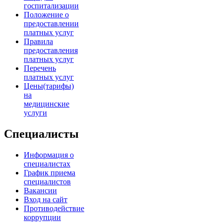
госпитализации
Положение о
предоставлении
платных услуг
Правила
предоставления
платных услуг
Перечень
платных услуг
Цены(тарифы)
на
медицинские
услуги
Специалисты
Информация о
специалистах
График приема
специалистов
Вакансии
Вход на сайт
Противодействие
коррупции