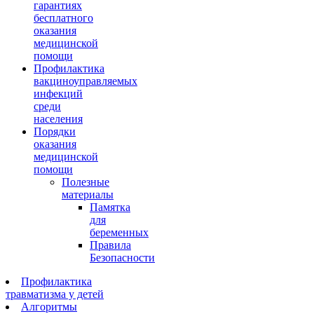
гарантиях
бесплатного
оказания
медицинской
помощи
Профилактика
вакциноуправляемых
инфекций
среди
населения
Порядки
оказания
медицинской
помощи
Полезные
материалы
Памятка
для
беременных
Правила
Безопасности
Профилактика
травматизма у детей
Алгоритмы