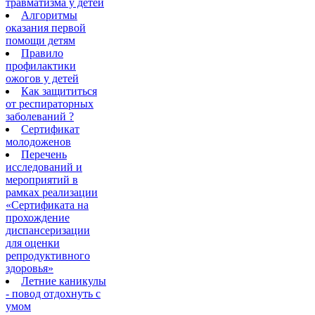
травматизма у детей
Алгоритмы
оказания первой
помощи детям
Правило
профилактики
ожогов у детей
Как защититься
от респираторных
заболеваний ?
Сертификат
молодоженов
Перечень
исследований и
мероприятий в
рамках реализации
«Сертификата на
прохождение
диспансеризации
для оценки
репродуктивного
здоровья»
Летние каникулы
- повод отдохнуть с
умом