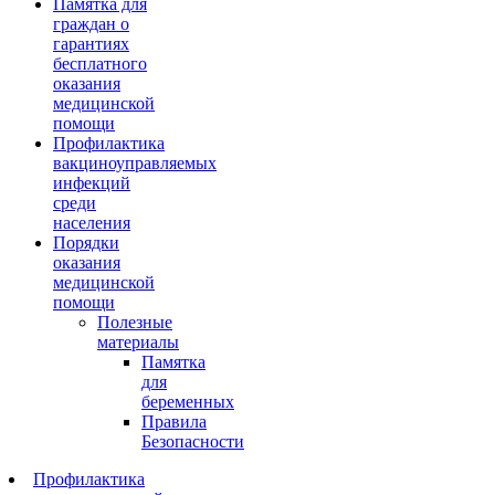
Памятка для
граждан о
гарантиях
бесплатного
оказания
медицинской
помощи
Профилактика
вакциноуправляемых
инфекций
среди
населения
Порядки
оказания
медицинской
помощи
Полезные
материалы
Памятка
для
беременных
Правила
Безопасности
Профилактика