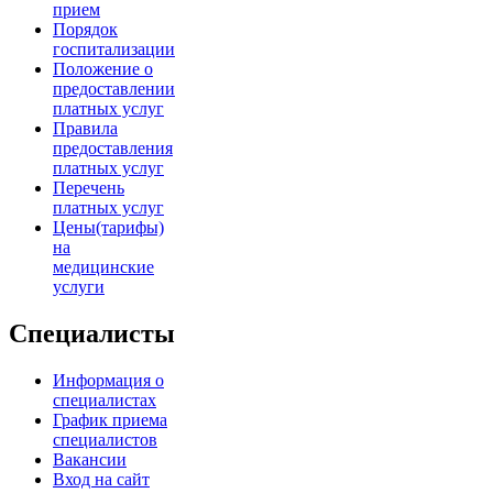
прием
Порядок
госпитализации
Положение о
предоставлении
платных услуг
Правила
предоставления
платных услуг
Перечень
платных услуг
Цены(тарифы)
на
медицинские
услуги
Специалисты
Информация о
специалистах
График приема
специалистов
Вакансии
Вход на сайт