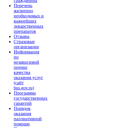
гражданина
Перечень
жизненно
необходимых и
важнейших
лекарственных
препаратов
Отзывы
Страховые
организации
Информация
по
независимой
оценке
качества
оказания услуг
(сайт
bus.gov.ru)
Программа
государственных
гарантий
Порядок
оказания
паллиативной
помощи