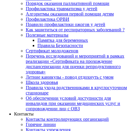
Порядок оказания паллиативной помощи
Профилактика травматизма у детей
Алгоритмы оказания первой помощи детям
Профилактика ОРВИ
Правило профилактики ожогов у детей
Как защититься от респираторных заболеваний ?
Полезные материалы
Памятка для беременных
Правила Безопасности
Сертификат молодоженов
Перечень исследований и мероприятий в рамках
реализации «Сертификата на прохождение
диспансеризации для оценки репродуктивного
здоровья»
Летние каникулы - повод отдохнуть с умом
Школа здоровья
Правила ухода родственниками в круглосуточном
стационаре
Об обеспечении условий доступности для
инвалидов при оказании медицинских услуг и
сопровождении лиц с ОВЗ
Контакты
Контакты контролирующих организаций
Горячие линии
Контакты учреждения