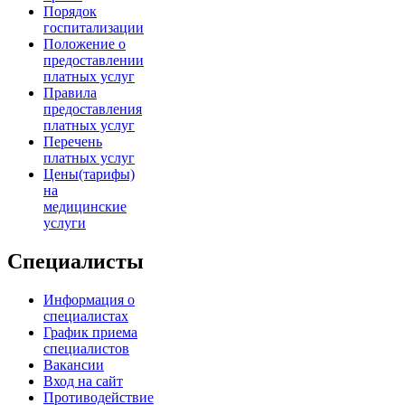
Порядок
госпитализации
Положение о
предоставлении
платных услуг
Правила
предоставления
платных услуг
Перечень
платных услуг
Цены(тарифы)
на
медицинские
услуги
Специалисты
Информация о
специалистах
График приема
специалистов
Вакансии
Вход на сайт
Противодействие