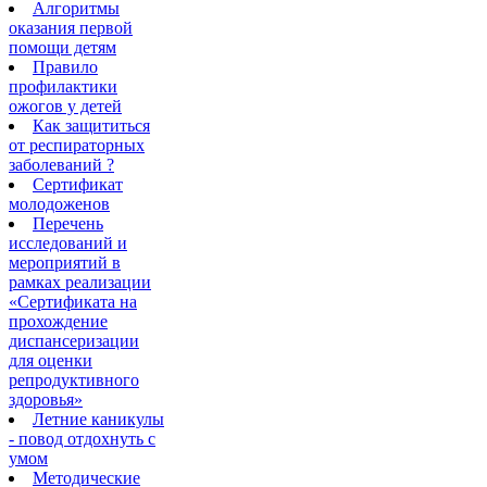
Алгоритмы
оказания первой
помощи детям
Правило
профилактики
ожогов у детей
Как защититься
от респираторных
заболеваний ?
Сертификат
молодоженов
Перечень
исследований и
мероприятий в
рамках реализации
«Сертификата на
прохождение
диспансеризации
для оценки
репродуктивного
здоровья»
Летние каникулы
- повод отдохнуть с
умом
Методические