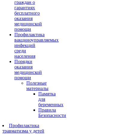
граждан о
гарантиях
бесплатного
оказания
медицинской
помощи
Профилактика
вакциноуправляемых
инфекций
среди
населения
Порядки
оказания
медицинской
помощи
Полезные
материалы
Памятка
для
беременных
Правила
Безопасности
Профилактика
травматизма у детей