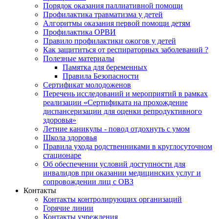
Порядок оказания паллиативной помощи
Профилактика травматизма у детей
Алгоритмы оказания первой помощи детям
Профилактика ОРВИ
Правило профилактики ожогов у детей
Как защититься от респираторных заболеваний ?
Полезные материалы
Памятка для беременных
Правила Безопасности
Сертификат молодоженов
Перечень исследований и мероприятий в рамках
реализации «Сертификата на прохождение
диспансеризации для оценки репродуктивного
здоровья»
Летние каникулы - повод отдохнуть с умом
Школа здоровья
Правила ухода родственниками в круглосуточном
стационаре
Об обеспечении условий доступности для
инвалидов при оказании медицинских услуг и
сопровождении лиц с ОВЗ
Контакты
Контакты контролирующих организаций
Горячие линии
Контакты учреждения