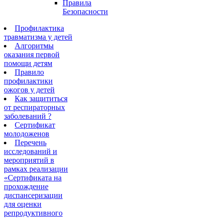
Правила
Безопасности
Профилактика
травматизма у детей
Алгоритмы
оказания первой
помощи детям
Правило
профилактики
ожогов у детей
Как защититься
от респираторных
заболеваний ?
Сертификат
молодоженов
Перечень
исследований и
мероприятий в
рамках реализации
«Сертификата на
прохождение
диспансеризации
для оценки
репродуктивного