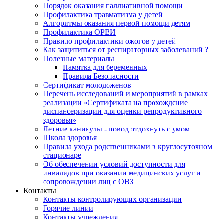
Порядок оказания паллиативной помощи
Профилактика травматизма у детей
Алгоритмы оказания первой помощи детям
Профилактика ОРВИ
Правило профилактики ожогов у детей
Как защититься от респираторных заболеваний ?
Полезные материалы
Памятка для беременных
Правила Безопасности
Сертификат молодоженов
Перечень исследований и мероприятий в рамках
реализации «Сертификата на прохождение
диспансеризации для оценки репродуктивного
здоровья»
Летние каникулы - повод отдохнуть с умом
Школа здоровья
Правила ухода родственниками в круглосуточном
стационаре
Об обеспечении условий доступности для
инвалидов при оказании медицинских услуг и
сопровождении лиц с ОВЗ
Контакты
Контакты контролирующих организаций
Горячие линии
Контакты учреждения