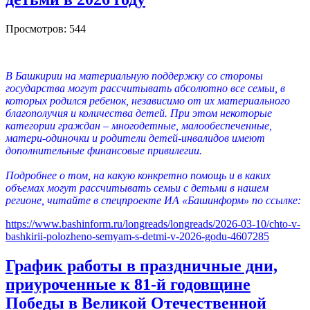
Просмотров: 544
В Башкирии на материальную поддержку со стороны
государства могут рассчитывать абсолютно все семьи, в
которых родился ребенок, независимо от их материального
благополучия и количества детей. При этом некоторые
категории граждан – многодетные, малообеспеченные,
матери-одиночки и родители детей-инвалидов имеют
дополнительные финансовые привилегии.
Подробнее о том, на какую конкретно помощь и в каких
объемах могут рассчитывать семьи с детьми в нашем
регионе, читайте в спецпроекте ИА «Башинформ» по ссылке:
https://www.bashinform.ru/longreads/longreads/2026-03-10/chto-v-
bashkirii-polozheno-semyam-s-detmi-v-2026-godu-4607285
График работы в праздничные дни,
приуроченные к 81-й годовщине
Победы в Великой Отечественной