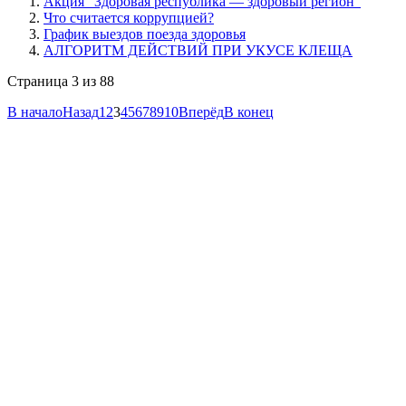
Акция "Здоровая республика — здоровый регион"
Что считается коррупцией?
График выездов поезда здоровья
АЛГОРИТМ ДЕЙСТВИЙ ПРИ УКУСЕ КЛЕЩА
Страница 3 из 88
В начало
Назад
1
2
3
4
5
6
7
8
9
10
Вперёд
В конец