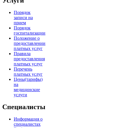
Услуги
Порядок
записи на
прием
Порядок
госпитализации
Положение о
предоставлении
платных услуг
Правила
предоставления
платных услуг
Перечень
платных услуг
Цены(тарифы)
на
медицинские
услуги
Специалисты
Информация о
специалистах