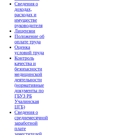
Сведения о
доходах,
расходах и
имуществе
руководителя
Лицензии
Положение об
оплате труда
Оценка
условий труда
Контроль
качества и
безопасности
медицинской
деятельности
(нормативные
документы по
ГБУЗ РБ
Учалинская
ЦГБ)
Сведения о
среднемесячной
заработной
плате
заместителей