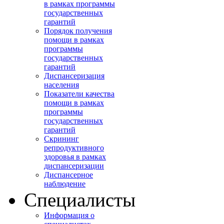
в рамках программы
государственных
гарантий
Порядок получения
помощи в рамках
программы
государственных
гарантий
Диспансеризация
населения
Показатели качества
помощи в рамках
программы
государственных
гарантий
Скрининг
репродуктивного
здоровья в рамках
диспансеризации
Диспансерное
наблюдение
Специалисты
Информация о