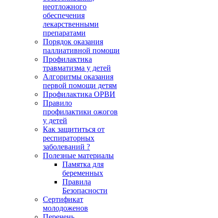
неотложного
обеспечения
лекарственными
препаратами
Порядок оказания
паллиативной помощи
Профилактика
травматизма у детей
Алгоритмы оказания
первой помощи детям
Профилактика ОРВИ
Правило
профилактики ожогов
у детей
Как защититься от
респираторных
заболеваний ?
Полезные материалы
Памятка для
беременных
Правила
Безопасности
Сертификат
молодоженов
Перечень