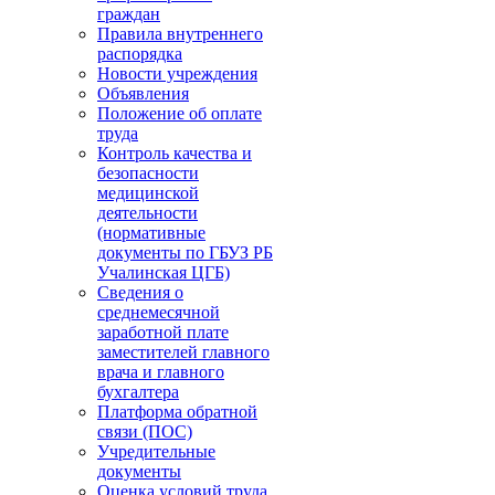
граждан
Правила внутреннего
распорядка
Новости учреждения
Объявления
Положение об оплате
труда
Контроль качества и
безопасности
медицинской
деятельности
(нормативные
документы по ГБУЗ РБ
Учалинская ЦГБ)
Сведения о
среднемесячной
заработной плате
заместителей главного
врача и главного
бухгалтера
Платформа обратной
связи (ПОС)
Учредительные
документы
Оценка условий труда