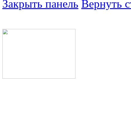
Закрыть панель
Вернуть с
Министерство здра
Республики Башкор
Государственное а
здравоохранения Р