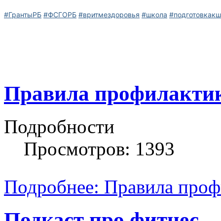
#ГрантыРБ
#ФСГОРБ
#вритмездоровья
#школа
#подготовкакш
Правила профилакти
Подробности
Просмотров: 1393
Подробнее: Правила про
Подкаст про фитнес