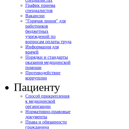
специалистах
График приема
специалистов
Вакансии
"Горячая линия" для
работников
бюджетных
учреждений по
вопросам оплаты труда
Информация для
врачей
Порядки и стандарты
оказания медицинской
помощи
Противодействие
коррупции
Пациенту
Способ прикрепления
к медицинской
организации
Нормативно-правовые
документы
Права и обязанности
гражданина