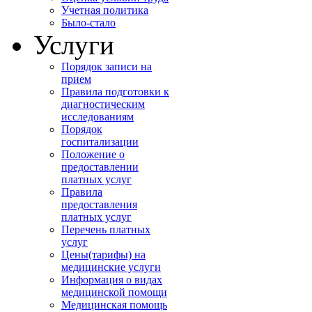
Учетная политика
Было-стало
Услуги
Порядок записи на
прием
Правила подготовки к
диагностическим
исследованиям
Порядок
госпитализации
Положение о
предоставлении
платных услуг
Правила
предоставления
платных услуг
Перечень платных
услуг
Цены(тарифы) на
медицинские услуги
Информация о видах
медицинской помощи
Медицинская помощь