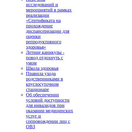
исследований и
мероприятий в рамках
реализации
«Сертификата на
прохождение
диспансеризации для
оценки
репродуктивного
здоровья»
Летние каникулы -
повод отдохнуть с
умом
Школа здоровья
Правила ухода
родственниками в
круглосуточном
стационаре
Об обеспечении
условий доступности
для инвалидов при
оказании медицинских
услуг и
сопровождении лиц с
ОВЗ