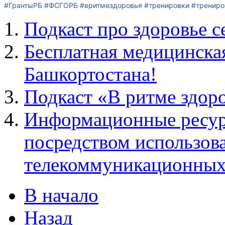
#ГрантыРБ
#ФСГОРБ
#вритмездоровья
#тренировки
#тренир
Подкаст про здоровье с
Бесплатная медицинска
Башкортостана!
Подкаст «В ритме здоро
Информационные ресур
посредством использов
телекоммуникационных
В начало
Назад