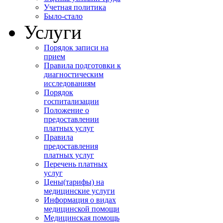
Учетная политика
Было-стало
Услуги
Порядок записи на
прием
Правила подготовки к
диагностическим
исследованиям
Порядок
госпитализации
Положение о
предоставлении
платных услуг
Правила
предоставления
платных услуг
Перечень платных
услуг
Цены(тарифы) на
медицинские услуги
Информация о видах
медицинской помощи
Медицинская помощь