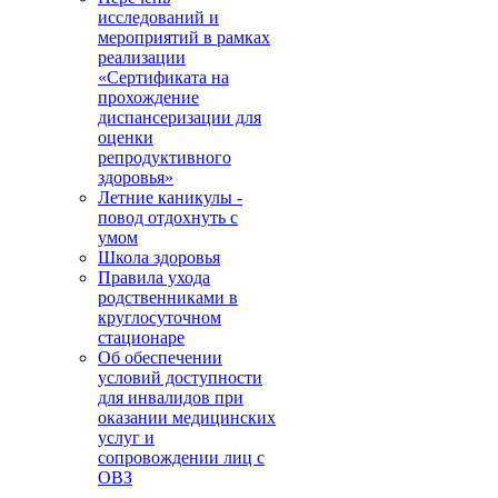
исследований и
мероприятий в рамках
реализации
«Сертификата на
прохождение
диспансеризации для
оценки
репродуктивного
здоровья»
Летние каникулы -
повод отдохнуть с
умом
Школа здоровья
Правила ухода
родственниками в
круглосуточном
стационаре
Об обеспечении
условий доступности
для инвалидов при
оказании медицинских
услуг и
сопровождении лиц с
ОВЗ