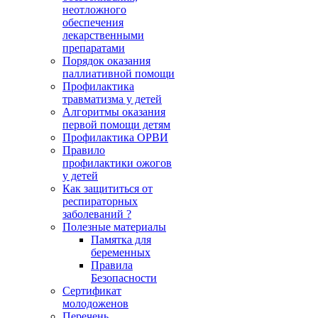
неотложного
обеспечения
лекарственными
препаратами
Порядок оказания
паллиативной помощи
Профилактика
травматизма у детей
Алгоритмы оказания
первой помощи детям
Профилактика ОРВИ
Правило
профилактики ожогов
у детей
Как защититься от
респираторных
заболеваний ?
Полезные материалы
Памятка для
беременных
Правила
Безопасности
Сертификат
молодоженов
Перечень