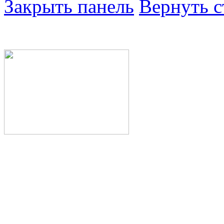
Закрыть панель
Вернуть с
Министерство здра
Республики Башкор
Государственное а
здравоохранения Р