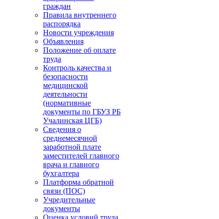
граждан
Правила внутреннего
распорядка
Новости учреждения
Объявления
Положение об оплате
труда
Контроль качества и
безопасности
медицинской
деятельности
(нормативные
документы по ГБУЗ РБ
Учалинская ЦГБ)
Сведения о
среднемесячной
заработной плате
заместителей главного
врача и главного
бухгалтера
Платформа обратной
связи (ПОС)
Учредительные
документы
Оценка условий труда