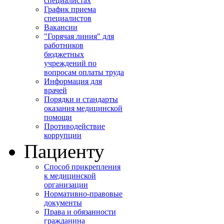
специалистах
График приема
специалистов
Вакансии
"Горячая линия" для
работников
бюджетных
учреждений по
вопросам оплаты труда
Информация для
врачей
Порядки и стандарты
оказания медицинской
помощи
Противодействие
коррупции
Пациенту
Способ прикрепления
к медицинской
организации
Нормативно-правовые
документы
Права и обязанности
гражданина