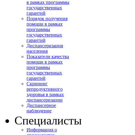
в рамках программы
государственных
гарантий
Порядок получения
помощи в рамках
программы
государственных
гарантий
Диспансеризация
населения
Показатели качества
помощи в рамках
программы
государственных
гарантий
Скрининг
репродуктивного
здоровья в рамках
диспансеризации
Диспансерное
наблюдение
Специалисты
Информация о