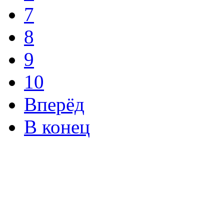
7
8
9
10
Вперёд
В конец