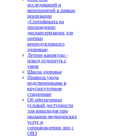
исследований и
мероприятий в рамках
реализации
«Сертификата на
прохождение
диспансеризации для
оценки
репродуктивного
здоровья»
Летние каникулы -
повод отдохнуть с
умом
Школа здоровья
Правила ухода
родственниками в
круглосуточном
стационаре
Об обеспечении
условий доступности
для инвалидов при
оказании медицинских
услуг и
сопровождении лиц с
ОВЗ