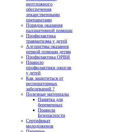
неотложного
обеспечения
лекарственными
препаратами
Порядок оказания
паллиативной помощи
Профилактика
травматизма у детей
Алгоритмы оказания
первой помощи детям
Профилактика ОРВИ
Правило
профилактики ожогов
у детей
Как защититься от
респираторных
заболеваний ?
Полезные материалы
Памятка для
беременных
Правила
Безопасности
Сертификат
молодоженов
Перечень