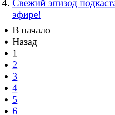
Свежий эпизод подкаста
эфире!
В начало
Назад
1
2
3
4
5
6