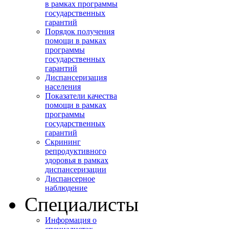
в рамках программы
государственных
гарантий
Порядок получения
помощи в рамках
программы
государственных
гарантий
Диспансеризация
населения
Показатели качества
помощи в рамках
программы
государственных
гарантий
Скрининг
репродуктивного
здоровья в рамках
диспансеризации
Диспансерное
наблюдение
Специалисты
Информация о