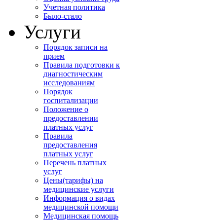
Учетная политика
Было-стало
Услуги
Порядок записи на
прием
Правила подготовки к
диагностическим
исследованиям
Порядок
госпитализации
Положение о
предоставлении
платных услуг
Правила
предоставления
платных услуг
Перечень платных
услуг
Цены(тарифы) на
медицинские услуги
Информация о видах
медицинской помощи
Медицинская помощь