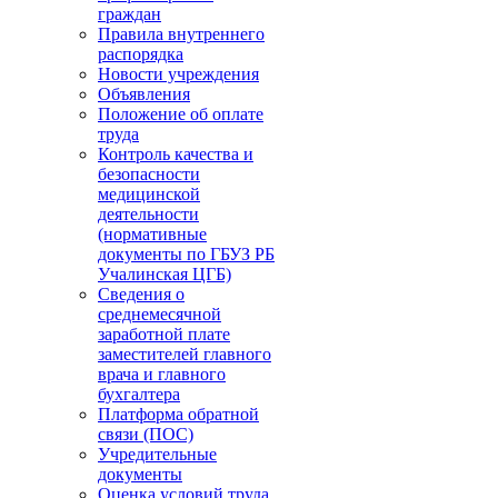
граждан
Правила внутреннего
распорядка
Новости учреждения
Объявления
Положение об оплате
труда
Контроль качества и
безопасности
медицинской
деятельности
(нормативные
документы по ГБУЗ РБ
Учалинская ЦГБ)
Сведения о
среднемесячной
заработной плате
заместителей главного
врача и главного
бухгалтера
Платформа обратной
связи (ПОС)
Учредительные
документы
Оценка условий труда