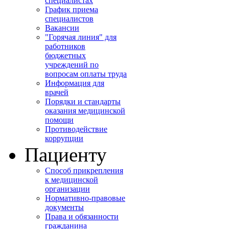
специалистах
График приема
специалистов
Вакансии
"Горячая линия" для
работников
бюджетных
учреждений по
вопросам оплаты труда
Информация для
врачей
Порядки и стандарты
оказания медицинской
помощи
Противодействие
коррупции
Пациенту
Способ прикрепления
к медицинской
организации
Нормативно-правовые
документы
Права и обязанности
гражданина