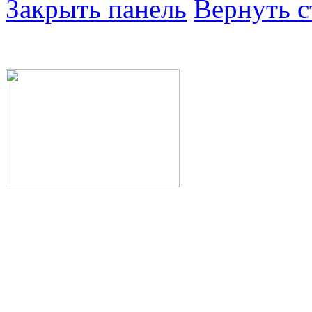
Закрыть панель
Вернуть с
Министерство здра
Республики Башкор
Государственное а
здравоохранения Р