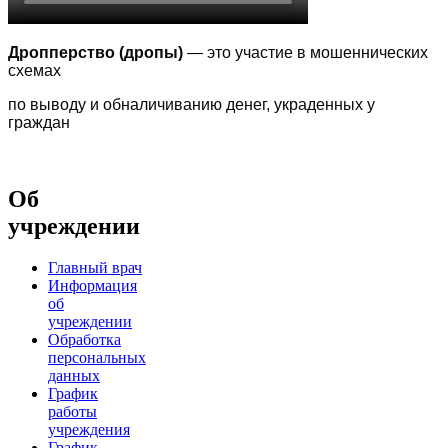
Дропперство (дропы)
— это участие в мошеннических
схемах
по выводу
и обналичиванию денег, украденных у
граждан
Об
учреждении
Главный врач
Информация
об
учреждении
Обработка
персональных
данных
График
работы
учреждения
График