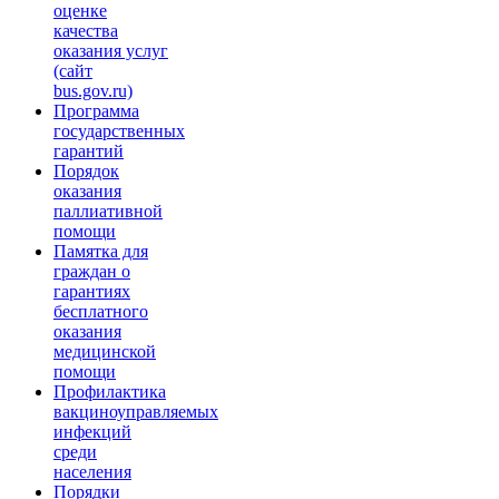
оценке
качества
оказания услуг
(сайт
bus.gov.ru)
Программа
государственных
гарантий
Порядок
оказания
паллиативной
помощи
Памятка для
граждан о
гарантиях
бесплатного
оказания
медицинской
помощи
Профилактика
вакциноуправляемых
инфекций
среди
населения
Порядки