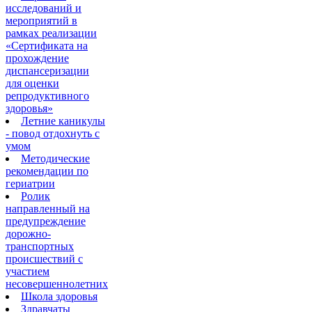
исследований и
мероприятий в
рамках реализации
«Сертификата на
прохождение
диспансеризации
для оценки
репродуктивного
здоровья»
Летние каникулы
- повод отдохнуть с
умом
Методические
рекомендации по
гериатрии
Ролик
направленный на
предупреждение
дорожно-
транспортных
происшествий с
участием
несовершеннолетних
Школа здоровья
Здравчаты