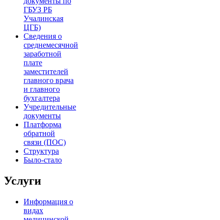
документы по
ГБУЗ РБ
Учалинская
ЦГБ)
Сведения о
среднемесячной
заработной
плате
заместителей
главного врача
и главного
бухгалтера
Учредительные
документы
Платформа
обратной
связи (ПОС)
Структура
Было-стало
Услуги
Информация о
видах
медицинской