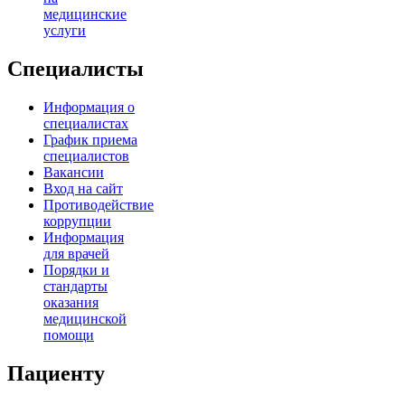
медицинские
услуги
Специалисты
Информация о
специалистах
График приема
специалистов
Вакансии
Вход на сайт
Противодействие
коррупции
Информация
для врачей
Порядки и
стандарты
оказания
медицинской
помощи
Пациенту