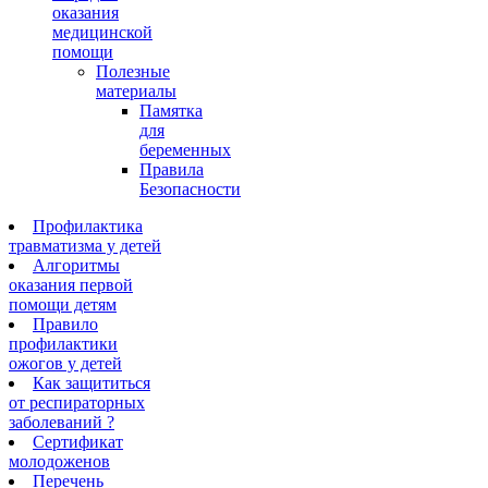
оказания
медицинской
помощи
Полезные
материалы
Памятка
для
беременных
Правила
Безопасности
Профилактика
травматизма у детей
Алгоритмы
оказания первой
помощи детям
Правило
профилактики
ожогов у детей
Как защититься
от респираторных
заболеваний ?
Сертификат
молодоженов
Перечень