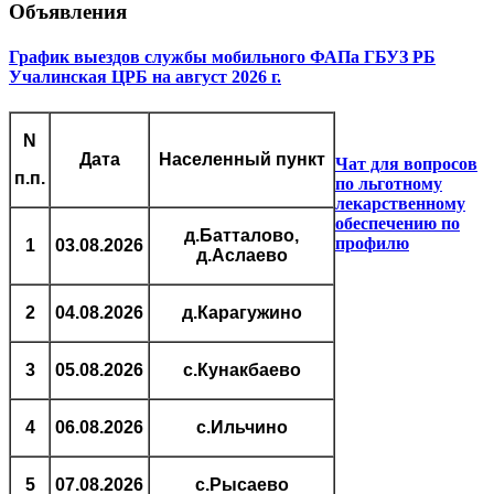
Объявления
График выездов службы мобильного ФАПа ГБУЗ РБ
Учалинская ЦРБ на август 2026 г.
N
Дата
Населенный пункт
Чат для вопросов
п.п.
по льготному
лекарственному
обеспечению по
д.Батталово,
профилю
1
03.08.2026
д.Аслаево
2
04.08.2026
д.Карагужино
3
05.08.2026
с.Кунакбаево
4
06.08.2026
с.Ильчино
5
07.08.2026
с.Рысаево