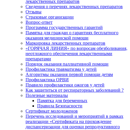
лекарственных препаратов
Сведения о перечнях лекарственных препаратов
Отзывы
Страховые организации
Вопрос-ответ
Программа государственных гарантий
Памятка для граждан о гарантиях бесплатного
оказания медицинской помощи
Маркировка лекарственных препаратов
«ГОРЯЧАЯ ЛИНИЯ» по вопросам обезболивания,
неотложного обеспечения лекарственными
препаратами
Порядок оказания паллиативной помощи
Профилактика травматизма у детей
Алгоритмы оказания первой помощи детям
Профилактика ОРВИ
Правило профилактики ожогов у детей
Как защититься от респираторных заболеваний ?
Полезные материалы
Памятка для беременных
Правила Безопасности
Сертификат молодоженов
Перечень исследований и мероприятий в рамках
реализации «Сертификата на прохождение
диспансеризации для оценки репродуктивного