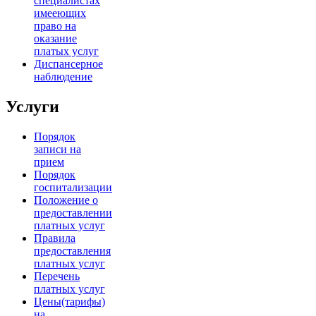
специалистах
имееющих
право на
оказание
платых услуг
Диспансерное
наблюдение
Услуги
Порядок
записи на
прием
Порядок
госпитализации
Положение о
предоставлении
платных услуг
Правила
предоставления
платных услуг
Перечень
платных услуг
Цены(тарифы)
на