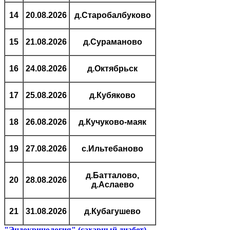
14
20.08.2026
д.Старобалбуково
15
21.08.2026
д.Сураманово
16
24.08.2026
д.Октябрьск
17
25.08.2026
д.Кубяково
18
26.08.2026
д.Кучуково-маяк
19
27.08.2026
с.Ильтебаново
д.Батталово,
20
28.08.2026
д.Аслаево
21
31.08.2026
д.Кубагушево
"Эндокринология" (сахарный диабет)