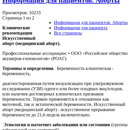
Информация для пациентов. Аборты
Просмотров: 10233
Страница 1 из 2
Информация для пациентов. Аборты
Клинические
Информация для пациента
рекомендации
Все страницы
Искусственный
аборт (медицинский аборт).
Профессиональные ассоциации: • ООО «Российское общество
акушеров-гинекологов» (РОАГ).
Термины и определения
. Беременность клиническая -
беременность,
диагностированная путем визуализации при ультразвуковом
исследовании (УЗИ) одного или более плодных яиц/плодов,
или наличия достоверных клинических признаков
беременности. Термин применяется в отношении как
маточной, так и эктопической беременности. Искусственный
аборт (медицинский аборт) - искусственное прерывание
беременности до 21,6 недель включительно.
Этиология и патогенез заболевания или состояния
(группы
заболеваний или состояний)