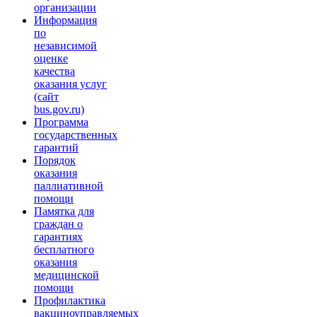
организации
Информация
по
независимой
оценке
качества
оказания услуг
(сайт
bus.gov.ru)
Программа
государственных
гарантий
Порядок
оказания
паллиативной
помощи
Памятка для
граждан о
гарантиях
бесплатного
оказания
медицинской
помощи
Профилактика
вакциноуправляемых