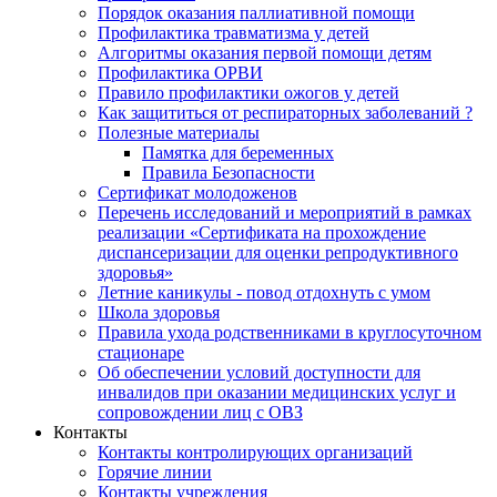
Порядок оказания паллиативной помощи
Профилактика травматизма у детей
Алгоритмы оказания первой помощи детям
Профилактика ОРВИ
Правило профилактики ожогов у детей
Как защититься от респираторных заболеваний ?
Полезные материалы
Памятка для беременных
Правила Безопасности
Сертификат молодоженов
Перечень исследований и мероприятий в рамках
реализации «Сертификата на прохождение
диспансеризации для оценки репродуктивного
здоровья»
Летние каникулы - повод отдохнуть с умом
Школа здоровья
Правила ухода родственниками в круглосуточном
стационаре
Об обеспечении условий доступности для
инвалидов при оказании медицинских услуг и
сопровождении лиц с ОВЗ
Контакты
Контакты контролирующих организаций
Горячие линии
Контакты учреждения